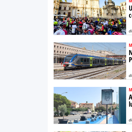
M
U
c
d
M
N
P
d
M
A
l
d