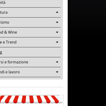
ità
tura
rismo
od & Wine
le e Trend
og
si e formazione
di e lavoro