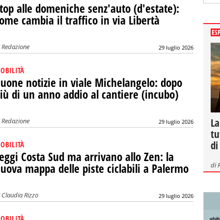
top alle domeniche senz'auto (d'estate):
ome cambia il traffico in via Libertà
ES
i
Redazione
29 luglio 2026
OBILITÀ
uone notizie in viale Michelangelo: dopo
iù di un anno addio al cantiere (incubo)
La
i
Redazione
29 luglio 2026
tu
di
OBILITÀ
eggi Costa Sud ma arrivano allo Zen: la
di
uova mappa delle piste ciclabili a Palermo
i
Claudia Rizzo
29 luglio 2026
OBILITÀ