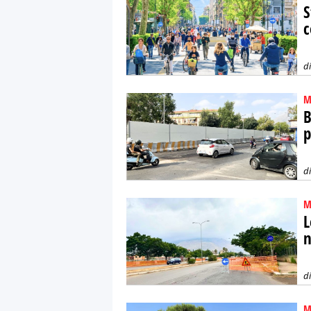
S
c
d
M
B
p
d
M
L
n
d
M