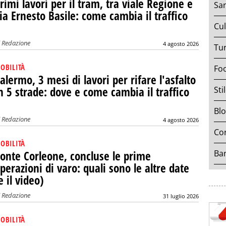
rimi lavori per il tram, tra viale Regione e
San
ia Ernesto Basile: come cambia il traffico
Cul
i
Redazione
4 agosto 2026
Tu
OBILITÀ
Fo
alermo, 3 mesi di lavori per rifare l'asfalto
n 5 strade: dove e come cambia il traffico
Sti
Bl
i
Redazione
4 agosto 2026
Cor
OBILITÀ
Ban
onte Corleone, concluse le prime
perazioni di varo: quali sono le altre date
e il video)
i
Redazione
31 luglio 2026
OBILITÀ