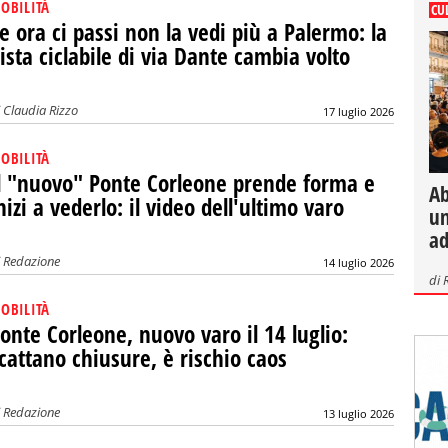
OBILITÀ
CU
e ora ci passi non la vedi più a Palermo: la
ista ciclabile di via Dante cambia volto
i
Claudia Rizzo
17 luglio 2026
OBILITÀ
l "nuovo" Ponte Corleone prende forma e
Ab
nizi a vederlo: il video dell'ultimo varo
un
ad
i
Redazione
14 luglio 2026
di
OBILITÀ
onte Corleone, nuovo varo il 14 luglio:
cattano chiusure, è rischio caos
i
Redazione
13 luglio 2026