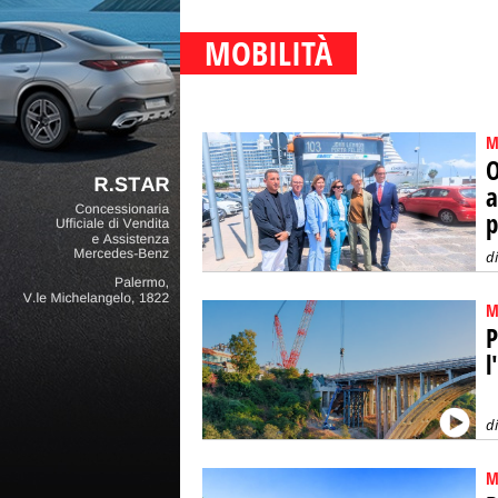
MOBILITÀ
M
O
a
p
d
M
P
l
d
M