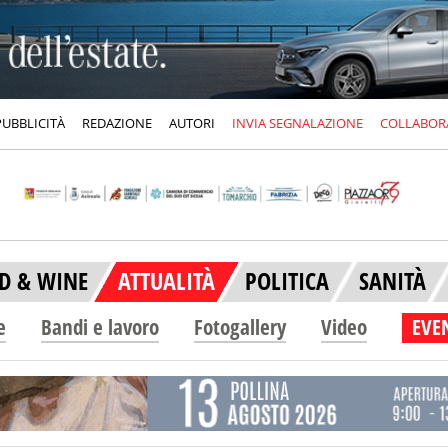
PUBBLICITÀ
REDAZIONE
AUTORI
INVIA SEGNALAZIONE
COLLABOR
D & WINE
ATTUALITÀ
POLITICA
SANITÀ
e
Bandi e lavoro
Fotogallery
Video
EVEN