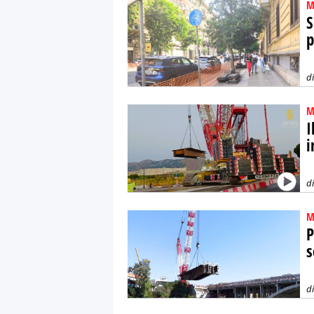
M
S
p
d
M
I
i
d
M
P
s
d