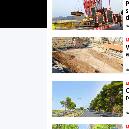
P
s
d
d
M
V
a
d
M
C
r
d
M