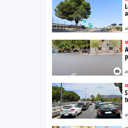
L
a
d
M
A
p
d
M
S
t
d