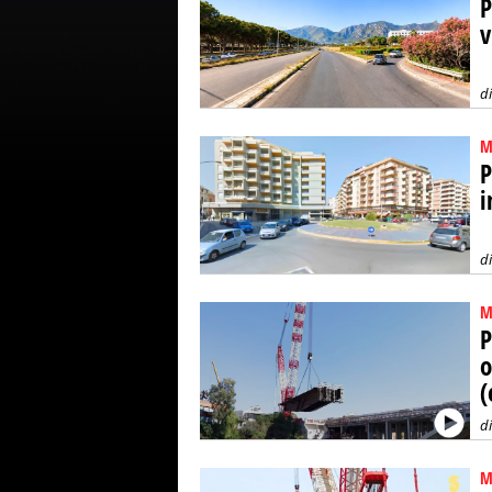
P
v
d
M
P
i
d
M
P
o
(
d
M