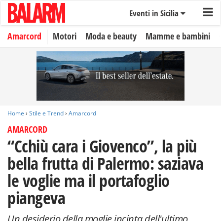
Eventi in Sicilia
Amarcord
Motori
Moda e beauty
Mamme e bambini
Home
›
Stile e Trend
›
Amarcord
AMARCORD
“Cchiù cara i Giovenco”, la più
bella frutta di Palermo: saziava
le voglie ma il portafoglio
piangeva
Un desiderio della moglie incinta dell'ultimo