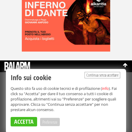
Continua senza accettare
Info sui cookie
©Copyright 2003-2026
Bmedia Srl
- P.IVA 07064240828
Questo sito fa uso di cookie tecnici e di profilazione (
info
). Fai
La riproduzione totale o parziale di tutti i contenuti, in qualunque
click su "Accetta" per dare il tuo consenso a tutti i cookie di
forma, su qualsiasi supporto è proibita.
profilazione, altrimenti vai su "Preferenze" per scegliere quali
Balarm.it è una testata giornalistica registrata. Autorizzazione del
approvare. Clicca su "Continua senza accettare" per non
Tribunale di Palermo n° 32 del 21/10/2003
prestare alcun consenso.
Direttore responsabile:
Fabio Ricotta
Privacy e Cookie Policy
ACCETTA
Preferenze