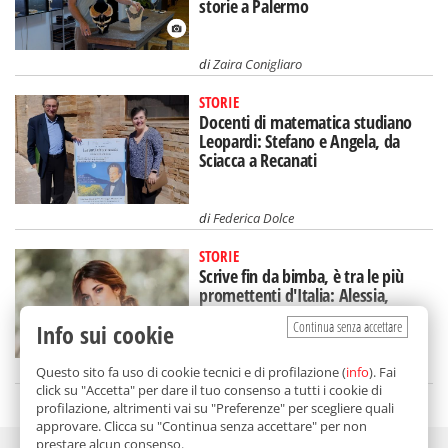
storie a Palermo
di
Zaira Conigliaro
STORIE
Docenti di matematica studiano
Leopardi: Stefano e Angela, da
Sciacca a Recanati
di
Federica Dolce
STORIE
Scrive fin da bimba, è tra le più
promettenti d'Italia: Alessia,
giovane poetessa siciliana
Continua senza accettare
Info sui cookie
di
Jana Cardinale
Questo sito fa uso di cookie tecnici e di profilazione (
info
). Fai
click su "Accetta" per dare il tuo consenso a tutti i cookie di
profilazione, altrimenti vai su "Preferenze" per scegliere quali
approvare. Clicca su "Continua senza accettare" per non
prestare alcun consenso.
Adv