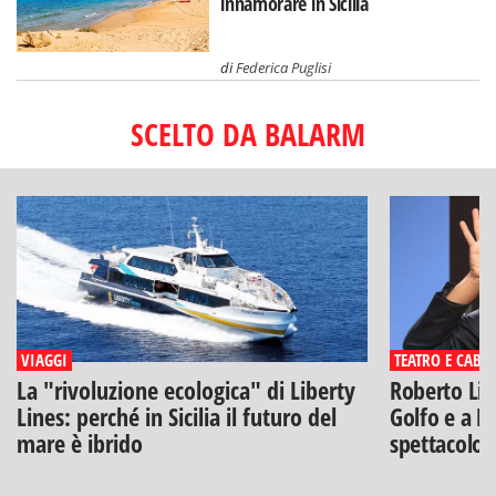
innamorare in Sicilia
di
Federica Puglisi
SCELTO DA BALARM
VIAGGI
TEATRO E CABA
La "rivoluzione ecologica" di Liberty
Roberto Lip
Lines: perché in Sicilia il futuro del
Golfo e a Po
mare è ibrido
spettacolo"