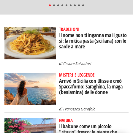
TRADIZIONI
Il nome non ti inganna ma il gusto
sì: la mitica pasta (siciliana) con le
sarde a mare
di
Cesare Salvadori
MISTERI E LEGGENDE
Arrivò in Sicilia con Ulisse e creò
Spaccaforno: Saraghina, la maga
(beniamina) delle donne
di
Francesca Garofalo
NATURA
Il balcone come un piccolo
"rifugio" fresco: le piante che