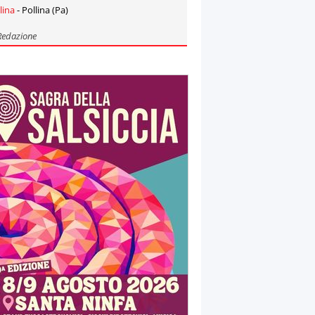
lina
- Pollina (Pa)
Redazione