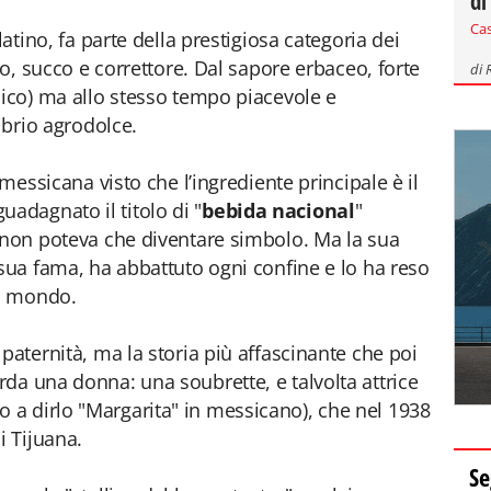
di
Ca
latino, fa parte della prestigiosa categoria dei
to, succo e correttore. Dal sapore erbaceo, forte
di
lico) ma allo stesso tempo piacevole e
ibrio agrodolce.
 messicana visto che l’ingrediente principale è il
 guadagnato il titolo di "
bebida nacional
"
 non poteva che diventare simbolo. Ma la sua
 sua fama, ha abbattuto ogni confine e lo ha reso
al mondo.
paternità, ma la storia più affascinante che poi
arda una donna: una soubrette, e talvolta attrice
a dirlo "Margarita" in messicano), che nel 1938
i Tijuana.
Se