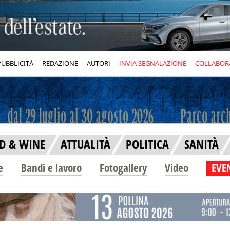
PUBBLICITÀ
REDAZIONE
AUTORI
INVIA SEGNALAZIONE
COLLABOR
D & WINE
ATTUALITÀ
POLITICA
SANITÀ
e
Bandi e lavoro
Fotogallery
Video
EVEN