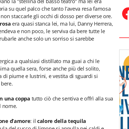
ano la "stellina del basso teatro" ma lei era
opria su quel palco che tanto l’aveva resa famosa
 non staccarle gli occhi di dosso per diverse ore.
 rosa
era quasi stanca lei, ma lui, Danny Herrera,
endeva e non poco, le serviva da bere tutte le
 rubarle anche solo un sorriso si sarebbe
ergica a qualsiasi distillato ma guai a chi le
sima quella sera, forse anche più del solito,
di piume e lustrini, e vestita di sguardi si
 bere.
in una coppa
tutto ciò che sentiva e offrì alla sua
il nome.
ione d’amore
: il
calore della tequila
la del succo di limone si annulla nei caldi e