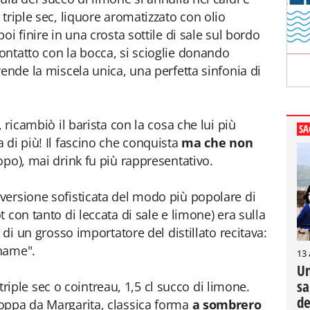
triple sec, liquore aromatizzato con olio
i finire in una crosta sottile di sale sul bordo
ntatto con la bocca, si scioglie donando
ende la miscela unica, una perfetta sinfonia di
 ricambiò il barista con la cosa che lui più
SA
 di più! Il fascino che conquista
ma che non
opo), mai drink fu più rappresentativo.
versione sofisticata del modo più popolare di
 con tanto di leccata di sale e limone) era sulla
 di un grosso importatore del distillato recitava:
 name".
13
Un
sa
cl triple sec o cointreau, 1,5 cl succo di limone.
de
oppa da Margarita, classica forma
a sombrero