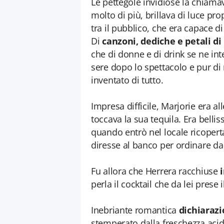
Le pettegole invidiose la chiamav
molto di più, brillava di luce pr
tra il pubblico, che era capace di
Di
canzoni, dediche e petali di
che di donne e di drink se ne int
sere dopo lo spettacolo e pur di
inventato di tutto.
Impresa difficile, Marjorie era all
toccava la sua tequila. Era bellis
quando entrò nel locale ricoperta 
diresse al banco per ordinare da
Fu allora che Herrera racchiuse
perla il cocktail che da lei prese 
Inebriante romantica
dichiaraz
stemperato dalla freschezza acidu