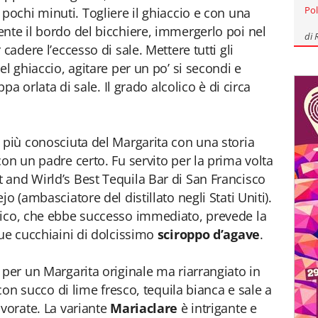
Pol
 pochi minuti. Togliere il ghiaccio e con una
nte il bordo del bicchiere, immergerlo poi nel
di
cadere l’eccesso di sale. Mettere tutti gli
el ghiaccio, agitare per un po’ si secondi e
ppa orlata di sale. Il grado alcolico è di circa
 più conosciuta del Margarita con una storia
on un padre certo. Fu servito per la prima volta
and Wirld’s Best Tequila Bar di San Francisco
o (ambasciatore del distillato negli Stati Uniti).
sico, che ebbe successo immediato, prevede la
due cucchiaini di dolcissimo
sciroppo d’agave
.
 per un Margarita originale ma riarrangiato in
 con succo di lime fresco, tequila bianca e sale a
avorate. La variante
Mariaclare
è intrigante e