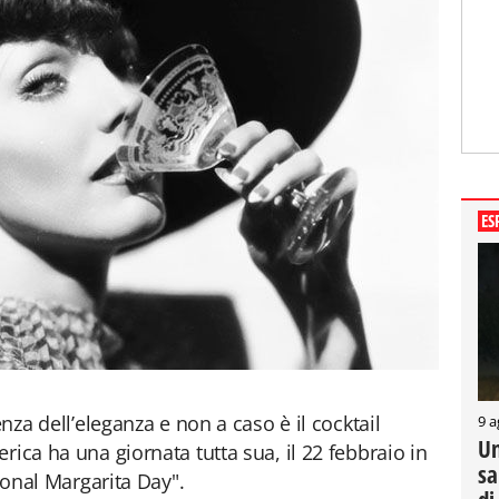
ES
enza dell’eleganza e non a caso è il cocktail
9 a
Un
erica ha una giornata tutta sua, il 22 febbraio in
sa
tional Margarita Day".