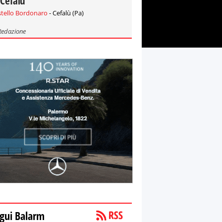
 Cefalù
stello Bordonaro
- Cefalù (Pa)
Redazione
gui Balarm