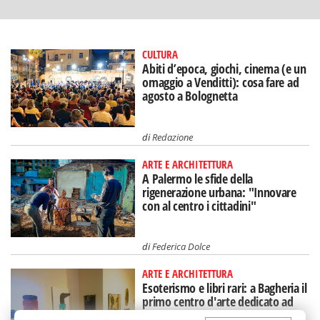
CULTURA
Abiti d’epoca, giochi, cinema (e un
omaggio a Venditti): cosa fare ad
agosto a Bolognetta
di
Redazione
ARTE E ARCHITETTURA
A Palermo le sfide della
rigenerazione urbana: "Innovare
con al centro i cittadini"
di
Federica Dolce
ARTE E ARCHITETTURA
Esoterismo e libri rari: a Bagheria il
primo centro d'arte dedicato ad
Aleister Crowley