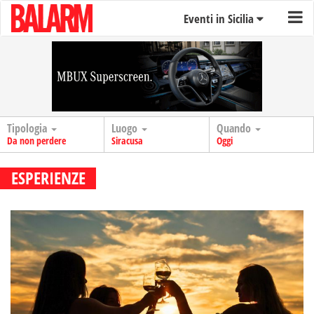
Eventi in Sicilia
Tipologia
Luogo
Quando
Da non perdere
Siracusa
Oggi
ESPERIENZE