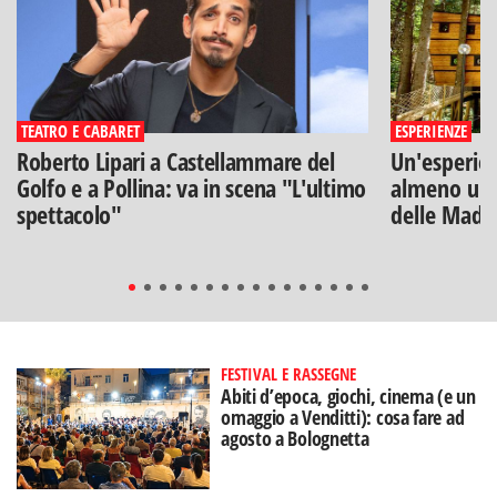
TEATRO E CABARET
ESPERIENZE
Roberto Lipari a Castellammare del
Un'esperien
Golfo e a Pollina: va in scena "L'ultimo
almeno una
spettacolo"
delle Mado
FESTIVAL E RASSEGNE
Abiti d’epoca, giochi, cinema (e un
omaggio a Venditti): cosa fare ad
agosto a Bolognetta