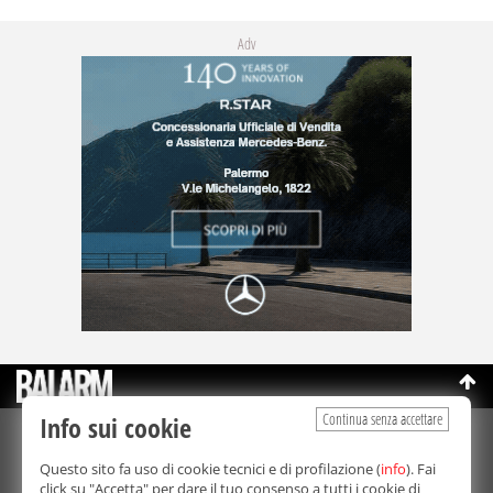
Adv
Continua senza accettare
Info sui cookie
©Copyright 2003-2026
Bmedia Srl
- P.IVA 07064240828
Questo sito fa uso di cookie tecnici e di profilazione (
info
). Fai
La riproduzione totale o parziale di tutti i contenuti, in qualunque
click su "Accetta" per dare il tuo consenso a tutti i cookie di