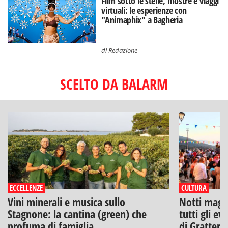
Film sotto le stelle, mostre e viaggi
virtuali: le esperienze con
"Animaphix" a Bagheria
di
Redazione
SCELTO DA BALARM
ECCELLENZE
CULTURA
Vini minerali e musica sullo
Notti magich
Stagnone: la cantina (green) che
tutti gli ev
profuma di famiglia
di Gratteri