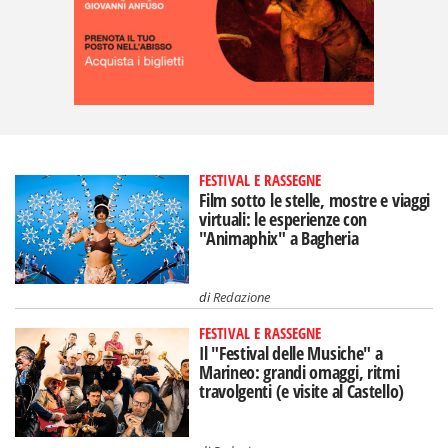
FESTIVAL E RASSEGNE
Film sotto le stelle, mostre e viaggi
virtuali: le esperienze con
"Animaphix" a Bagheria
di
Redazione
FESTIVAL E RASSEGNE
Il "Festival delle Musiche" a
Marineo: grandi omaggi, ritmi
travolgenti (e visite al Castello)