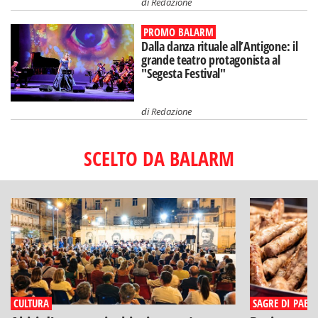
di
Redazione
PROMO BALARM
Dalla danza rituale all’Antigone: il
grande teatro protagonista al
"Segesta Festival"
di
Redazione
SCELTO DA BALARM
CULTURA
SAGRE DI PAESE