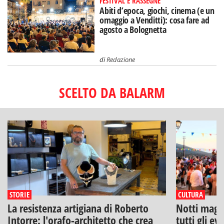
FESTIVAL E RASSEGNE
Abiti d’epoca, giochi, cinema (e un
omaggio a Venditti): cosa fare ad
agosto a Bolognetta
di
Redazione
SCELTO DA BALARM
STORIE
CULTURA
La resistenza artigiana di Roberto
Notti magich
Intorre: l'orafo-architetto che crea
tutti gli ev