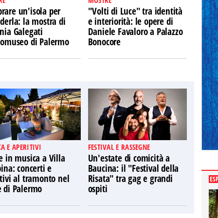
RE
MOSTRE
rare un'isola per
"Volti di Luce" tra identità
derla: la mostra di
e interiorità: le opere di
nia Galegati
Daniele Favaloro a Palazzo
Ecomuseo di Palermo
Bonocore
A E APERITIVI
FESTIVAL E RASSEGNE
e in musica a Villa
Un'estate di comicità a
pina: concerti e
Baucina: il "Festival della
tivi al tramonto nel
Risata" tra gag e grandi
ES
e di Palermo
ospiti