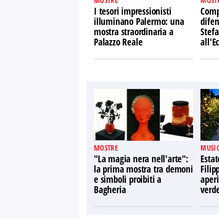
MOSTRE
MOST
I tesori impressionisti
Comp
illuminano Palermo: una
difen
mostra straordinaria a
Stefa
Palazzo Reale
all'
MOSTRE
MUSIC
"La magia nera nell'arte":
Estat
la prima mostra tra demoni
Filip
e simboli proibiti a
aperi
Bagheria
verd