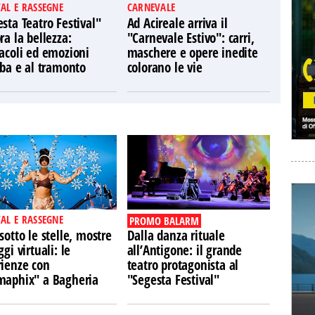
VAL E RASSEGNE
CARNEVALE
sta Teatro Festival"
Ad Acireale arriva il
ra la bellezza:
"Carnevale Estivo": carri,
acoli ed emozioni
maschere e opere inedite
lba e al tramonto
colorano le vie
VAL E RASSEGNE
PROMO BALARM
sotto le stelle, mostre
Dalla danza rituale
ggi virtuali: le
all’Antigone: il grande
rienze con
teatro protagonista al
maphix" a Bagheria
"Segesta Festival"