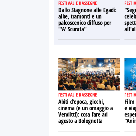
FESTIVAL E RASSEGNE
FESTI
Dallo Stagnone alle Egadi:
"Sege
albe, tramonti e un
celeb
palcoscenico diffuso per
spett
"'A' Scurata"
all'a
FESTIVAL E RASSEGNE
FESTI
Abiti d’epoca, giochi,
Film 
cinema (e un omaggio a
e via
Venditti): cosa fare ad
espe
agosto a Bolognetta
"Ani