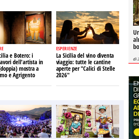
Un
al
bo
RE
ESPERIENZE
cilia e Botero: i
La Sicilia del vino diventa
di
avori dell'artista in
viaggio: tutte le cantine
(doppia) mostra a
aperte per "Calici di Stelle
rmo e Agrigento
2026"