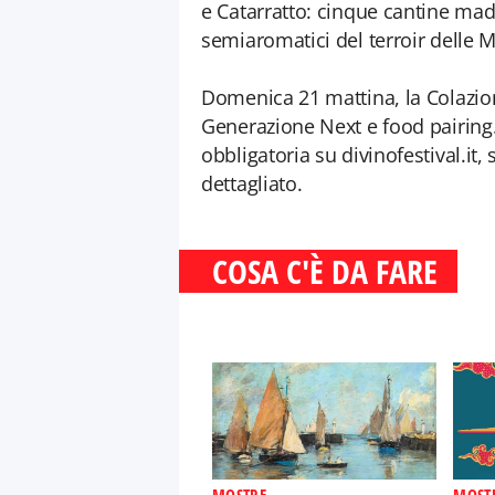
e Catarratto: cinque cantine mado
semiaromatici del terroir delle 
Domenica 21 mattina, la Colazion
Generazione Next e food pairing
obbligatoria su divinofestival.it
dettagliato.
COSA C'È DA FARE