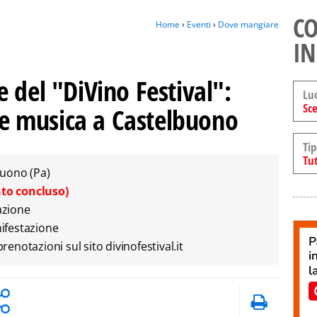
CO
Home
›
Eventi
›
Dove mangiare
IN
 del "DiVino Festival":
Lu
Sce
i e musica a Castelbuono
Tip
Tut
lbuono (Pa)
nto concluso)
azione
nifestazione
notazioni sul sito divinofestival.it