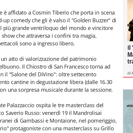
e è affidato a Cosmin Tiberio che porta in scena
nd-up comedy che gli è valso il "Golden Buzzer" di
, il più grande ventriloquo del mondo e vincitore
 show che attraversa i confini tra magia,
pettacoli sono a ingresso libero.
Il
Ma
 un atto di valorizzazione del patrimonio
tr
telbuono. Il Chiostro di San Francesco torna ad
di
il "Salone del DiVino": oltre settecento
nto cantine in degustazione libera (dalle 16.30
, con una sorpresa musicale durante la sessione.
te Palazzaccio ospita le tre masterclass del
o Saverio Russo: venerdì 19 il Mandrolisai
oranei di Gambassi e Montaione, nel pomeriggio,
lorio" protagoniste con una masterclass su Grillo