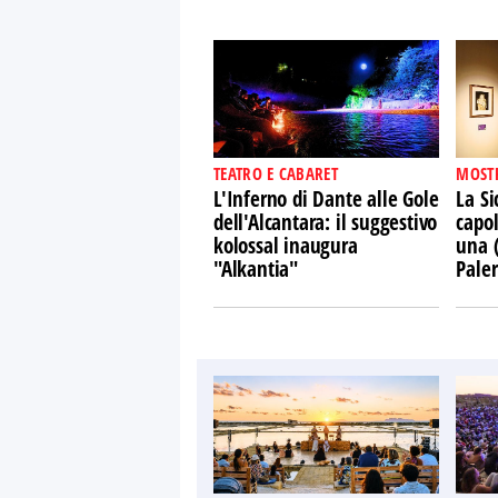
TEATRO E CABARET
MOST
L'Inferno di Dante alle Gole
La Si
dell'Alcantara: il suggestivo
capol
kolossal inaugura
una 
"Alkantia"
Pale