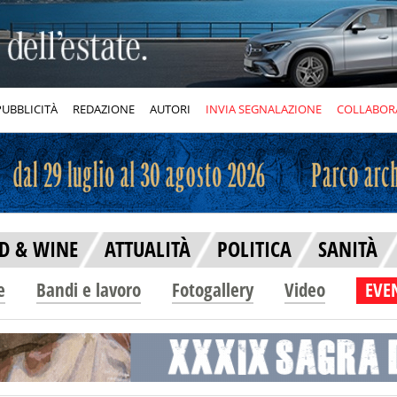
PUBBLICITÀ
REDAZIONE
AUTORI
INVIA SEGNALAZIONE
COLLABOR
D & WINE
ATTUALITÀ
POLITICA
SANITÀ
e
Bandi e lavoro
Fotogallery
Video
EVEN