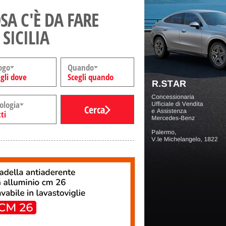
SA C'È DA FARE
 SICILIA
ogo
Quando
gli dove
Scegli quando
ologia
Cerca
ti