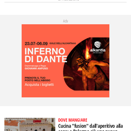
Adv
DOVE MANGIARE
Cucina "fusion" dall'aperitivo alla