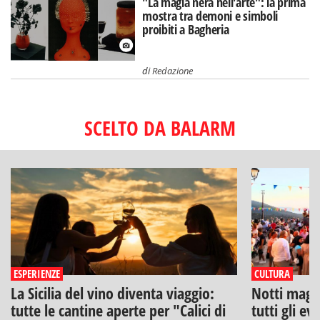
"La magia nera nell'arte": la prima
mostra tra demoni e simboli
proibiti a Bagheria
di
Redazione
SCELTO DA BALARM
ESPERIENZE
CULTURA
La Sicilia del vino diventa viaggio:
Notti magich
tutte le cantine aperte per "Calici di
tutti gli ev