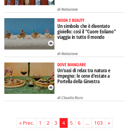
di
Redazione
MODA E BEAUTY
Un simbolo che è diventato
gioiello: così il "Cuore Eoliano"
viaggia in tutto il mondo
di
Redazione
DOVE MANGIARE
Un'oasi di relax tra natura e
impegno: le cene d'estate a
Portella della Ginestra
di
Claudia Rizzo
« Prec.
1
2
3
4
5
6
…
103
»