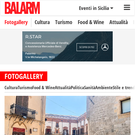
Eventi in Sicilia
Fotogallery
Cultura
Turismo
Food & Wine
Attualità
FOTOGALLERY
Cultura
Turismo
Food & Wine
Attualità
Politica
Sanità
Ambiente
Stile e trend