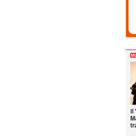
MU
Il
Ma
tr