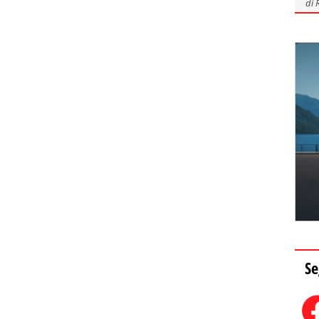
di
Se