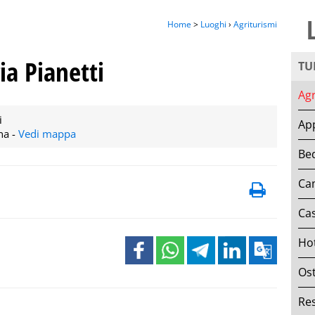
Home
>
Luoghi
›
Agriturismi
ia Pianetti
TU
Agr
i
Ap
na -
Vedi mappa
Bed
Ca
Ca
Ho
Ost
Res