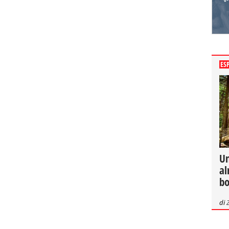
ES
Un
al
bo
di