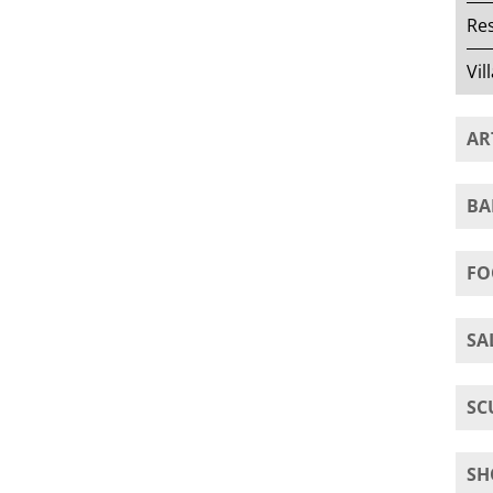
Re
Vil
AR
BA
FO
SA
SC
SH