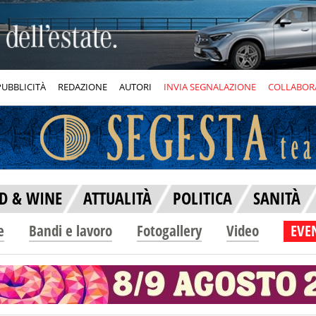
PUBBLICITÀ
REDAZIONE
AUTORI
INVIA SEGNALAZIONE
COLLABOR
D & WINE
ATTUALITÀ
POLITICA
SANITÀ
e
Bandi e lavoro
Fotogallery
Video
EVEN