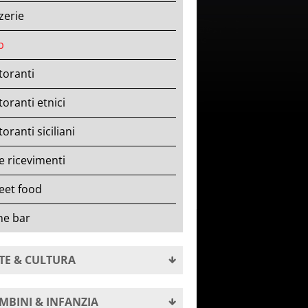
zerie
b
toranti
toranti etnici
toranti siciliani
e ricevimenti
eet food
ne bar
TE & CULTURA
MBINI & INFANZIA