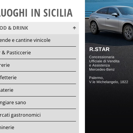
LUOGHI IN SICILIA
OD & DRINK
ende e cantine vinicole
 & Pasticcerie
rerie
fetterie
aterie
ngiare sano
rcati gastronomici
inerie