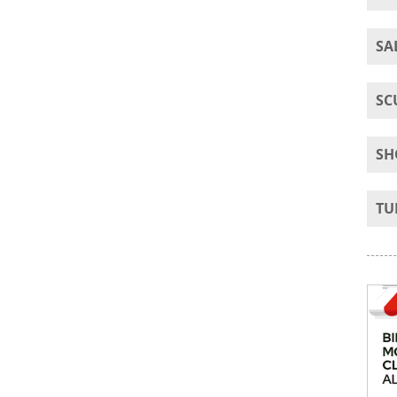
SA
SC
SH
TU