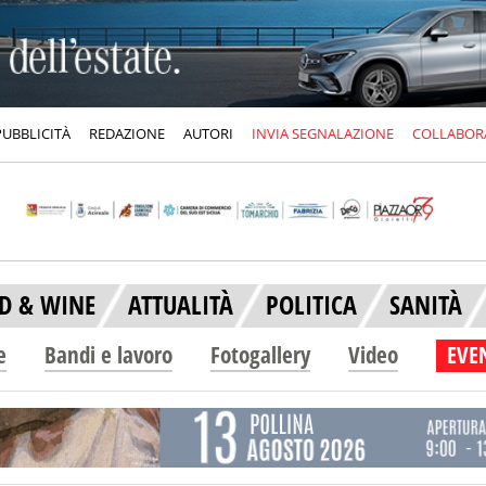
PUBBLICITÀ
REDAZIONE
AUTORI
INVIA SEGNALAZIONE
COLLABOR
D & WINE
ATTUALITÀ
POLITICA
SANITÀ
e
Bandi e lavoro
Fotogallery
Video
EVEN