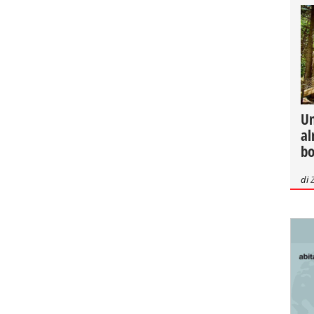
Un
al
bo
di