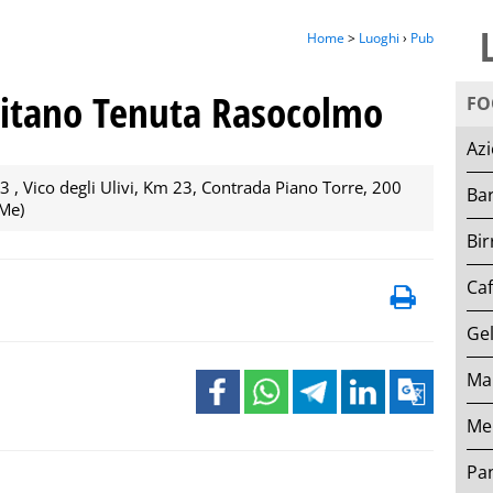
Home
>
Luoghi
›
Pub
eitano Tenuta Rasocolmo
FO
Azi
3 , Vico degli Ulivi, Km 23, Contrada Piano Torre, 200
Bar
Me)
Bir
Caf
Gel
Ma
Me
Pan