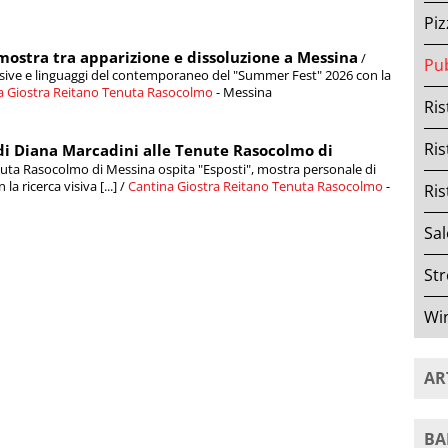
Piz
a mostra tra apparizione e dissoluzione a Messina
/
Pu
isive e linguaggi del contemporaneo del "Summer Fest" 2026 con la
a Giostra Reitano Tenuta Rasocolmo
- Messina
Ris
Ris
" di Diana Marcadini alle Tenute Rasocolmo di
enuta Rasocolmo di Messina ospita "Esposti", mostra personale di
ricerca visiva [...] /
Cantina Giostra Reitano Tenuta Rasocolmo
-
Ris
Sal
Str
Wi
AR
BA