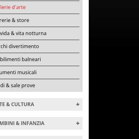
lerie d'arte
rerie & store
ida & vita notturna
chi divertimento
bilimenti balneari
umenti musicali
di & sale prove
TE & CULTURA
MBINI & INFANZIA