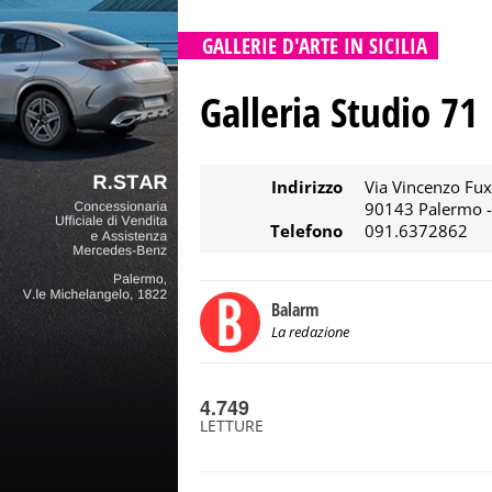
GALLERIE D'ARTE IN SICILIA
Galleria Studio 71
Indirizzo
Via Vincenzo Fux
90143 Palermo 
Telefono
091.6372862
Balarm
La redazione
4.749
LETTURE