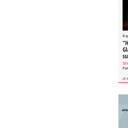
8 a
"H
Gl
su
Sit
Par
di