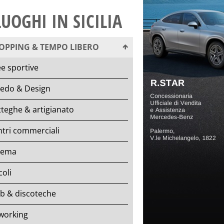
LUOGHI IN SICILIA
OPPING & TEMPO LIBERO
e sportive
redo & Design
teghe & artigianato
tri commerciali
nema
coli
b & discoteche
working