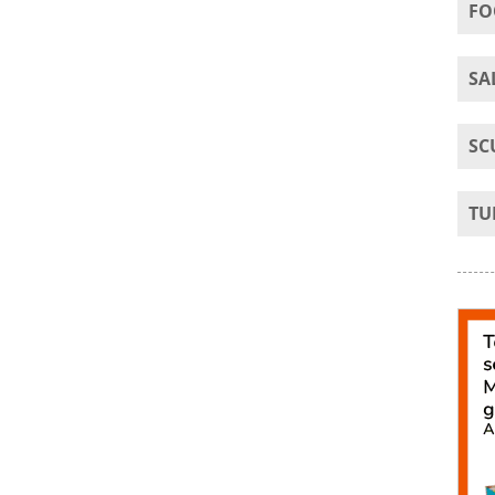
FO
SA
SC
TU