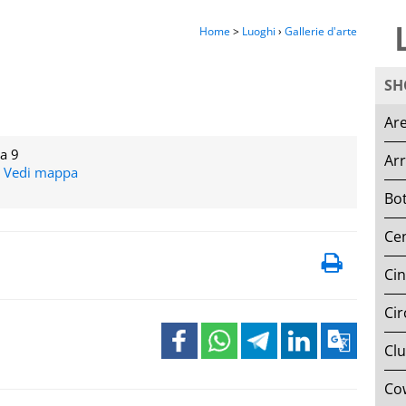
Home
>
Luoghi
›
Gallerie d'arte
SH
Are
a 9
Ar
-
Vedi mappa
Bot
Cen
Ci
Cir
Clu
Co