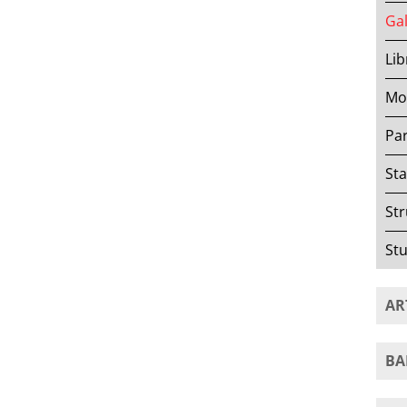
Gal
Lib
Mov
Par
Sta
Str
Stu
AR
BA