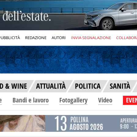
PUBBLICITÀ
REDAZIONE
AUTORI
INVIA SEGNALAZIONE
COLLABOR
D & WINE
ATTUALITÀ
POLITICA
SANITÀ
e
Bandi e lavoro
Fotogallery
Video
EVEN