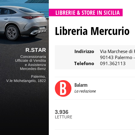
LIBRERIE & STORE IN SICILIA
Libreria Mercurio
Indirizzo
Via Marchese di 
90143 Palermo 
Telefono
091.362113
Balarm
La redazione
3.936
LETTURE