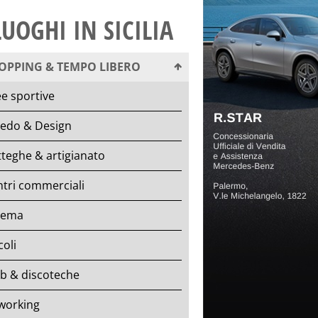
LUOGHI IN SICILIA
OPPING & TEMPO LIBERO
e sportive
redo & Design
teghe & artigianato
tri commerciali
nema
coli
b & discoteche
working