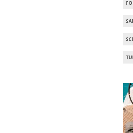
FO
SA
SC
TU