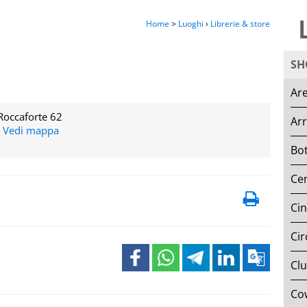
Home
>
Luoghi
›
Librerie & store
SH
Are
Roccaforte 62
Ar
-
Vedi mappa
Bot
Cen
Ci
Cir
Clu
Co