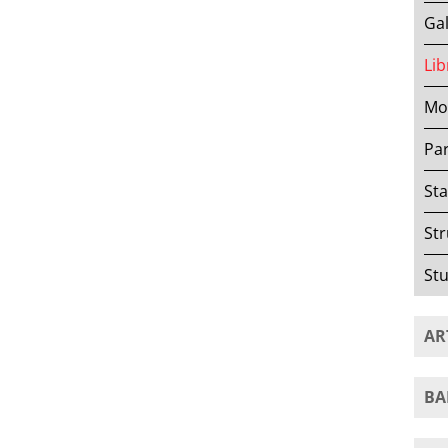
Gal
Lib
Mov
Par
Sta
Str
Stu
AR
BA