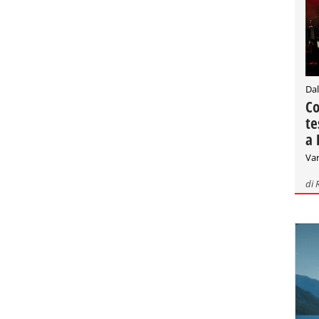
Dal
Co
te
a 
Var
di