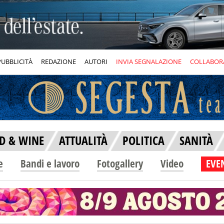
PUBBLICITÀ
REDAZIONE
AUTORI
INVIA SEGNALAZIONE
COLLABOR
D & WINE
ATTUALITÀ
POLITICA
SANITÀ
e
Bandi e lavoro
Fotogallery
Video
EVEN