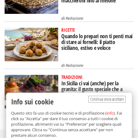
maccheroni fino al melone
di
Redazione
RICETTE
Quando lo prepari non ti penti mai
di stare ai fornelli: il piatto
siciliano, estivo e veloce
di
Redazione
TRADIZIONI
In Sicilia ci vai (anche) per la
granita: il gusto speciale che a
Catania mangi a colazione
Continua senza accettare
Info sui cookie
di
Nicoletta Dammone Sessa
Questo sito fa uso di cookie tecnici e di profilazione (
info
). Fai
click su "Accetta" per dare il tuo consenso a tutti i cookie di
profilazione, altrimenti vai su "Preferenze" per scegliere quali
approvare. Clicca su "Continua senza accettare" per non
prestare alcun consenso.
Adv