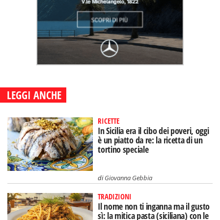
LEGGI ANCHE
RICETTE
In Sicilia era il cibo dei poveri, oggi
è un piatto da re: la ricetta di un
tortino speciale
di
Giovanna Gebbia
TRADIZIONI
Il nome non ti inganna ma il gusto
sì: la mitica pasta (siciliana) con le