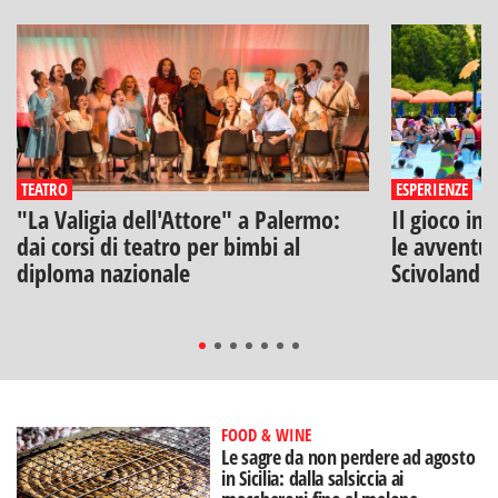
TEATRO
ESPERIENZE
"La Valigia dell'Attore" a Palermo:
Il gioco inc
dai corsi di teatro per bimbi al
le avventur
diploma nazionale
Scivolandia
FOOD & WINE
Le sagre da non perdere ad agosto
in Sicilia: dalla salsiccia ai