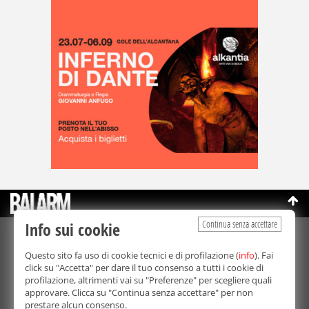
Continua senza accettare
Info sui cookie
©Copyright 2003-2026
Bmedia Srl
- P.IVA 07064240828
Questo sito fa uso di cookie tecnici e di profilazione (
info
). Fai
La riproduzione totale o parziale di tutti i contenuti, in qualunque
click su "Accetta" per dare il tuo consenso a tutti i cookie di
forma, su qualsiasi supporto è proibita.
profilazione, altrimenti vai su "Preferenze" per scegliere quali
Balarm.it è una testata giornalistica registrata. Autorizzazione del
approvare. Clicca su "Continua senza accettare" per non
Tribunale di Palermo n° 32 del 21/10/2003
prestare alcun consenso.
Direttore responsabile:
Fabio Ricotta