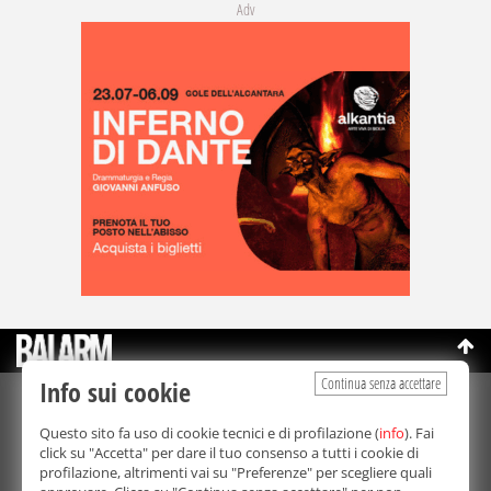
Adv
Continua senza accettare
Info sui cookie
©Copyright 2003-2026
Bmedia Srl
- P.IVA 07064240828
Questo sito fa uso di cookie tecnici e di profilazione (
info
). Fai
La riproduzione totale o parziale di tutti i contenuti, in qualunque
click su "Accetta" per dare il tuo consenso a tutti i cookie di
forma, su qualsiasi supporto è proibita.
profilazione, altrimenti vai su "Preferenze" per scegliere quali
Balarm.it è una testata giornalistica registrata. Autorizzazione del