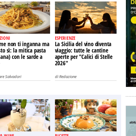
ZIONI
ESPERIENZE
ome non ti inganna ma
La Sicilia del vino diventa
sto sì: la mitica pasta
viaggio: tutte le cantine
liana) con le sarde a
aperte per "Calici di Stelle
e
2026"
re Salvadori
di
Redazione
 & WINE
RICETTE