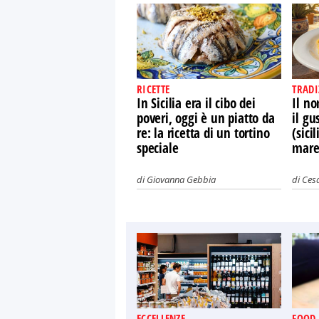
RICETTE
TRADI
In Sicilia era il cibo dei
Il n
poveri, oggi è un piatto da
il gu
re: la ricetta di un tortino
(sici
speciale
mar
di
Giovanna Gebbia
di
Cesa
ECCELLENZE
FOOD