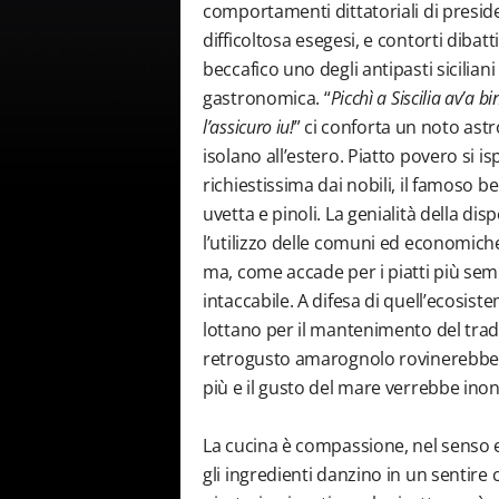
comportamenti dittatoriali di presid
difficoltosa esegesi, e contorti dibat
beccafico uno degli antipasti sicilia
gastronomica. “
Picchì a Siscilia av’a 
l’assicuro iu!
” ci conforta un noto as
isolano all’estero. Piatto povero si 
richiestissima dai nobili, il famoso be
uvetta e pinoli. La genialità della di
l’utilizzo delle comuni ed economiche 
ma, come accade per i piatti più sempl
intaccabile. A difesa di quell’ecosist
lottano per il mantenimento del tradiz
retrogusto amarognolo rovinerebbe la
più e il gusto del mare verrebbe ino
La cucina è compassione, nel senso 
gli ingredienti danzino in un sentire