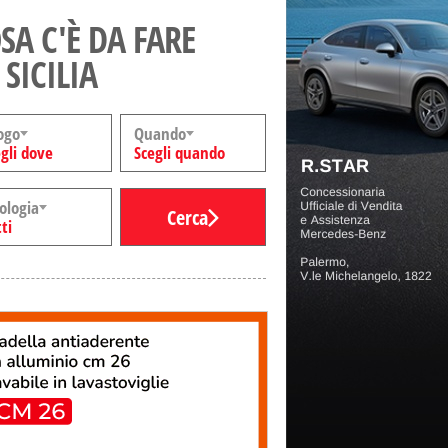
SA C'È DA FARE
 SICILIA
ogo
Quando
gli dove
Scegli quando
ologia
Cerca
ti