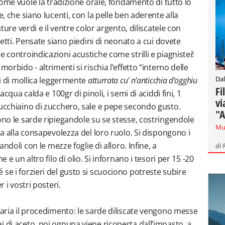
 come vuole la tradizione orale, fondamento di tutto lo
e, che siano lucenti, con la pelle ben aderente alla
ature verdi e il ventre color argento, diliscatele con
iletti. Pensate siano piedini di neonato a cui dovete
e controindicazioni acustiche come strilli e piagnistei!
orbido - altrimenti si rischia l’effetto “interno delle
Dal
ai di mollica leggermente
atturrata cu' n’anticchia d’ogghiu
Fi
’acqua calda e 100gr di pinoli, i semi di aciddi fini, 1
vi
cucchiaino di zucchero, sale e pepe secondo gusto.
"A
ono le sarde ripiegandole su se stesse, costringendole
Mu
sca alla consapevolezza del loro ruolo. Si dispongono i
andoli con le mezze foglie di alloro. Infine, a
di
 e un altro filo di olio. Si infornano i tesori per 15 -20
se i forzieri del gusto si scuociono potreste subire
r i vostri posteri.
varia il procedimento: le sarde diliscate vengono messe
 di aceto, poi ognuna viene ricoperta dall’impasto, a