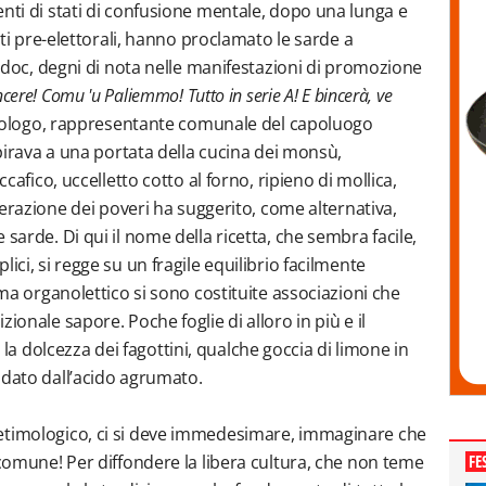
enti di stati di confusione mentale, dopo una lunga e
titi pre-elettorali, hanno proclamato le sarde a
ni doc, degni di nota nelle manifestazioni di promozione
bincere! Comu 'u Paliemmo! Tutto in serie A! E bincerà, ve
trologo, rappresentante comunale del capoluogo
ispirava a una portata della cucina dei monsù,
ccafico, uccelletto cotto al forno, ripieno di mollica,
sperazione dei poveri ha suggerito, come alternativa,
sarde. Di qui il nome della ricetta, che sembra facile,
ici, si regge su un fragile equilibrio facilmente
ema organolettico si sono costituite associazioni che
ionale sapore. Poche foglie di alloro in più e il
 dolcezza dei fagottini, qualche goccia di limone in
ndato dall’acido agrumato.
etimologico, ci si deve immedesimare, immaginare che
 comune! Per diffondere la libera cultura, che non teme
FE