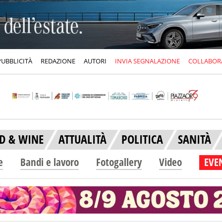
PUBBLICITÀ
REDAZIONE
AUTORI
INVIA SEGNALAZIONE
COLLABOR
D & WINE
ATTUALITÀ
POLITICA
SANITÀ
e
Bandi e lavoro
Fotogallery
Video
EVEN