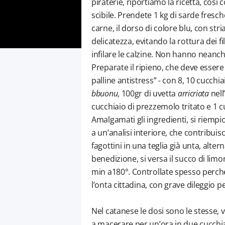
piraterie, riportiamo la ricetta, così
scibile. Prendete 1 kg di sarde fresch
carne, il dorso di colore blu, con stri
delicatezza, evitando la rottura dei f
infilare le calzine. Non hanno neanch
Preparate il ripieno, che deve essere m
palline antistress” - con 8, 10 cucchi
bbuonu
, 100gr di uvetta
arricriata
nell
cucchiaio di prezzemolo tritato e 1 
Amalgamati gli ingredienti, si riempi
a un’analisi interiore, che contribui
fagottini in una teglia già unta, altern
benedizione, si versa il succo di limone
min a180°. Controllate spesso perché 
l’onta cittadina, con grave dileggio pe
Nel catanese le dosi sono le stesse, 
a macerare per un’ora in due cucchiai