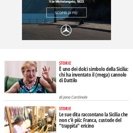
STORIE
È uno dei dolci simbolo della Sicilia:
chi ha inventato il (mega) cannolo
di Dattilo
di
Jana Cardinale
STORIE
Le sue dita raccontano la Sicilia che
non c'è più: Franca, custode del
"trappita" ericino