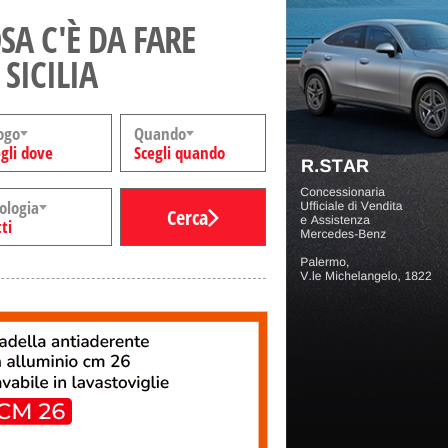
SA C'È DA FARE
 SICILIA
ogo
Quando
gli dove
Scegli quando
ologia
Cerca
ti