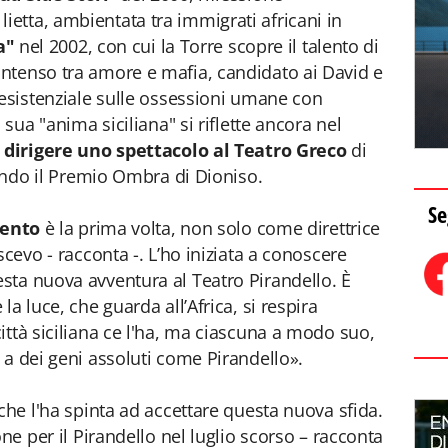
etta, ambientata tra immigrati africani in
a"
nel 2002, con cui la Torre scopre il talento di
ntenso tra amore e mafia, candidato ai David e
 esistenziale sulle ossessioni umane con
 sua "anima siciliana" si riflette ancora nel
dirigere uno spettacolo al Teatro Greco
di
cendo il Premio Ombra di Dioniso.
Se
gento
è la prima volta, non solo come direttrice
scevo - racconta -. L’ho iniziata a conoscere
sta nuova avventura al Teatro Pirandello. È
a luce, che guarda all’Africa, si respira
ittà siciliana ce l'ha, ma ciascuna a modo suo,
 a dei geni assoluti come Pirandello».
che l'ha spinta ad accettare questa nuova sfida.
ne per il Pirandello nel luglio scorso – racconta