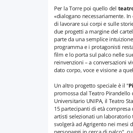
Per la Torre poi quello del
teatr
«dialogano necessariamente. In e
di lavorare sui corpi e sulle stor
due progetti a margine del cartel
parte da una semplice intuizione,
programma e i protagonisti res
film e lo porta sul palco nelle s
reinvenzioni – a conversazioni v
dato corpo, voce e visione a que
Un altro progetto speciale è il "
P
promossa dal Teatro Pirandello d
Universitario UNIPA, il Teatro Sta
15 partecipanti di età compresa d
artisti selezionati un laboratorio
svolgerà ad Agrigento nei mesi d
personaggi in cerca di palco", c