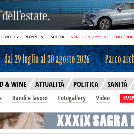
PUBBLICITÀ
REDAZIONE
AUTORI
INVIA SEGNALAZIONE
COLLABOR
D & WINE
ATTUALITÀ
POLITICA
SANITÀ
e
Bandi e lavoro
Fotogallery
Video
EVEN