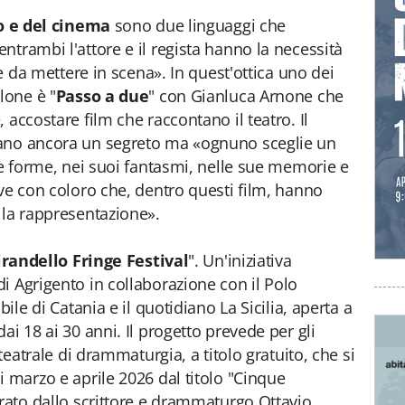
o e del cinema
sono due linguaggi che
ntrambi l'attore e il regista hanno la necessità
ie da mettere in scena». In quest'ottica uno dei
lone è "
Passo a due
" con Gianluca Arnone che
 accostare film che raccontano il teatro. Il
tano ancora un segreto ma «ognuno sceglie un
ue forme, nei suoi fantasmi, nelle sue memorie e
ive con coloro che, dentro questi film, hanno
lla rappresentazione».
irandello Fringe Festival
". Un'iniziativa
i Agrigento in collaborazione con il Polo
bile di Catania e il quotidiano La Sicilia, aperta a
ai 18 ai 30 anni. Il progetto prevede per gli
 teatrale di drammaturgia, a titolo gratuito, che si
i marzo e aprile 2026 dal titolo "Cinque
urato dallo scrittore e drammaturgo Ottavio