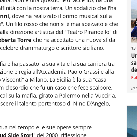
liana. Non è una questione di accento, ha una
affinità con la nostra terra. Un sodalizio che l'ha
nni,
dove ha realizzato il primo musical sulla
". Un filo rosso che non si è mai spezzato e che
lla direzione artistica del "Teatro Pirandello" di
oberta Torre
che ha accettato una nuova sfida
l celebre drammaturgo e scrittore siciliano.
13
Un
sa
ia e ha passato la sua vita e la sua carriera tra
de
zione e regia all’Accademia Paolo Grassi e alla
Pol
Visconti” a Milano. La Sicilia è la sua "casa
ilm d’esordio che fu un caso che fece scalpore.
di
cal sulla mafia, girato a Palermo nella Vucciria,
cere il talento portentoso di Nino D’Angelo,
tinua nel tempo e le sue opere sempre
ud Side Stori
" del 2000, riflessione