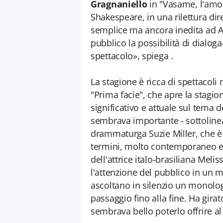
Gragnaniello
in "Vasame, l'amor
Shakespeare, in una rilettura dir
semplice ma ancora inedita ad Agri
pubblico la possibilità di dialoga
spettacolo», spiega .
La stagione è ricca di spettacoli
"Prima facie", che apre la stagio
significativo e attuale sul tema 
sembrava importante - sottolinea l
drammaturga Suzie Miller, che è
termini, molto contemporaneo e p
dell'attrice italo-brasiliana Meli
l'attenzione del pubblico in un 
ascoltano in silenzio un monolo
passaggio fino alla fine. Ha girat
sembrava bello poterlo offrire al