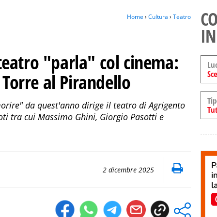
CO
Home
›
Cultura
›
Teatro
IN
l teatro "parla" col cinema:
Lu
Sce
 Torre al Pirandello
Tip
orire" da quest'anno dirige il teatro di Agrigento
Tut
oti tra cui Massimo Ghini, Giorgio Pasotti e
2 dicembre 2025