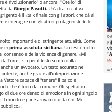
e è rivoluzionario" o ancora l'"Otello" di
etta da
Giorgio Pasotti
.
Un'altra iniziativa
gento è il «talk finale con gli attori, che dà al
re e interagire con gli attori protagonisti dello
Dal
 molto importanti e di stringente attualità. Come
Fi
ne in
prima assoluta siciliana
. Un testo molto
vi
"A
del consenso e della violenza di genere. «Mi
a Torre - sia per il testo scritto dalla
Mu
 anche un avvocato. Un testo accurato nei
di
otente, anche grazie all'interpretazione
ssa Vettore capace di "tenere" il palco e
modo che è fuori dal comune. Gli spettatori
go di due ore denso di emozione in ogni singolo
o il mondo e poi è arrivato qui da noi. Mi
 pubblico».