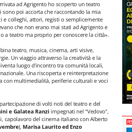
rivata ad Agrigento ho scoperto un teatro
Mi sono poi accorta che raccontando la mia
i e colleghi, attori, registi o semplicemente
icevano che non erano mai stati ad Agrigento e
o a teatro ma proprio per conoscere la città».
ina teatro, musica, cinema, arti visive,
 Un viaggio attraverso la creatività e la
iventa luogo d’incontro tra comunità locali,
rnazionale. Una riscoperta e reinterpretazione
a con multimedialità, periferie culturali e voci
artecipazione di volti noti del teatro e del
ni e Galatea Ranzi
impegnati nel "Vedovo",
isi, capolavoro del cinema italiano con Alberto
FE
ovembre
),
Marisa Laurito ed Enzo