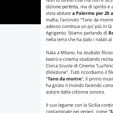
Non lo diresti mai ma non è sici
dizione perfetta, ma di spirito e 
vista abitare
a Palermo per 20 a
mafia, l'arcinoto "Tano da morire
adesso continua un po' più in là a
Agrigento. Stiamo parlando di
R
nella terra che ha dato i natali a
Nata a Milano, ha studiato filosof
teatro e cinema studiando recita
Civica Scuola di Cinema “Luchino 
d’elezione". Tutti ricordiamo il f
"
Tano da morire
", il primo musi
ha girato il mondo facendo conos
autore della colonna sonora.
Il suo legame con la Sicilia con
contaminate nei generi, come "
S