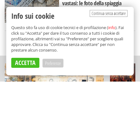
vastasi: le foto della spiaggia
lasciata nel degrado
Continua senza accettare
Info sui cookie
di
Alice Marchese
Questo sito fa uso di cookie tecnici e di profilazione (
info
). Fai
click su "Accetta" per dare il tuo consenso a tutti i cookie di
profilazione, altrimenti vai su "Preferenze" per scegliere quali
SCELTO DA BALARM
approvare. Clicca su "Continua senza accettare" per non
prestare alcun consenso.
ACCETTA
Preferenze
CULTURA
ESPERIENZE
Abiti d’epoca, giochi, cinema (e un
"Kaid sotto
omaggio a Venditti): cosa fare ad
visite e deg
agosto a Bolognetta
astronomia