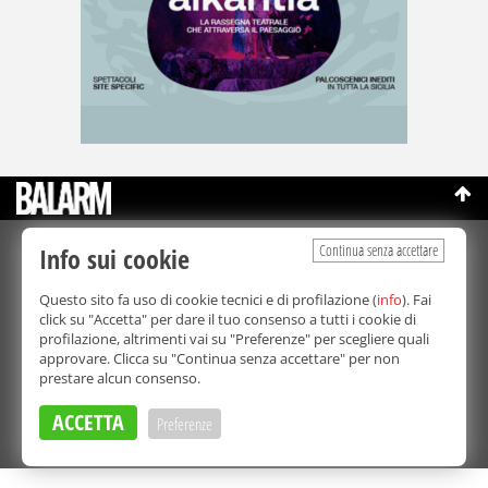
Continua senza accettare
Info sui cookie
©Copyright 2003-2026
Bmedia Srl
- P.IVA 07064240828
La riproduzione totale o parziale di tutti i contenuti, in qualunque
Questo sito fa uso di cookie tecnici e di profilazione (
info
). Fai
forma, su qualsiasi supporto è proibita.
click su "Accetta" per dare il tuo consenso a tutti i cookie di
Balarm.it è una testata giornalistica registrata. Autorizzazione del
profilazione, altrimenti vai su "Preferenze" per scegliere quali
Tribunale di Palermo n° 32 del 21/10/2003
approvare. Clicca su "Continua senza accettare" per non
Direttore responsabile:
Fabio Ricotta
prestare alcun consenso.
Privacy e Cookie Policy
ACCETTA
Preferenze