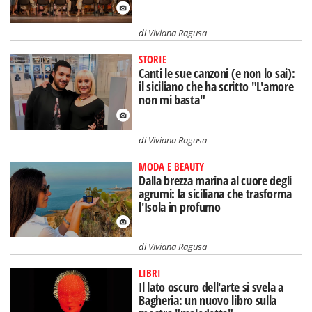
di
Viviana Ragusa
STORIE
Canti le sue canzoni (e non lo sai):
il siciliano che ha scritto "L'amore
non mi basta"
di
Viviana Ragusa
MODA E BEAUTY
Dalla brezza marina al cuore degli
agrumi: la siciliana che trasforma
l'Isola in profumo
di
Viviana Ragusa
LIBRI
Il lato oscuro dell'arte si svela a
Bagheria: un nuovo libro sulla