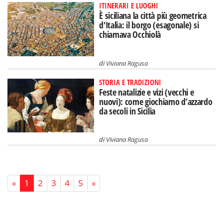
ITINERARI E LUOGHI
È siciliana la città più geometrica
d'Italia: il borgo (esagonale) si
chiamava Occhiolà
di
Viviana Ragusa
STORIA E TRADIZIONI
Feste natalizie e vizi (vecchi e
nuovi): come giochiamo d’azzardo
da secoli in Sicilia
di
Viviana Ragusa
«
1
2
3
4
5
»