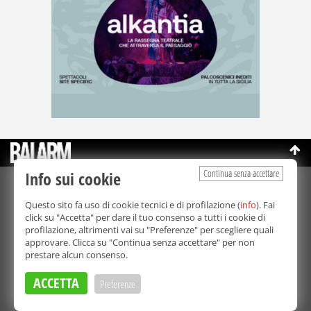
Continua senza accettare
Info sui cookie
©Copyright 2003-2026
Bmedia Srl
- P.IVA 07064240828
Questo sito fa uso di cookie tecnici e di profilazione (
info
). Fai
La riproduzione totale o parziale di tutti i contenuti, in qualunque
click su "Accetta" per dare il tuo consenso a tutti i cookie di
forma, su qualsiasi supporto è proibita.
profilazione, altrimenti vai su "Preferenze" per scegliere quali
Balarm.it è una testata giornalistica registrata. Autorizzazione del
approvare. Clicca su "Continua senza accettare" per non
Tribunale di Palermo n° 32 del 21/10/2003
prestare alcun consenso.
Direttore responsabile:
Fabio Ricotta
Privacy e Cookie Policy
ACCETTA
Preferenze