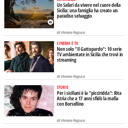
Un Safari da vivere nel cuore della
Sicilia: una famiglia ha creato un
paradiso selvaggio
di
Viviana Ragusa
CINEMA E TV
Non solo "Il Gattopardo": 10 serie
TV ambientate in Sicilia che trovi in
streaming
di
Viviana Ragusa
STORIE
Per i siciliani è la "picciridda": Rita
Atria che a 17 anni sfidò la mafia
con Borsellino
di
Viviana Ragusa