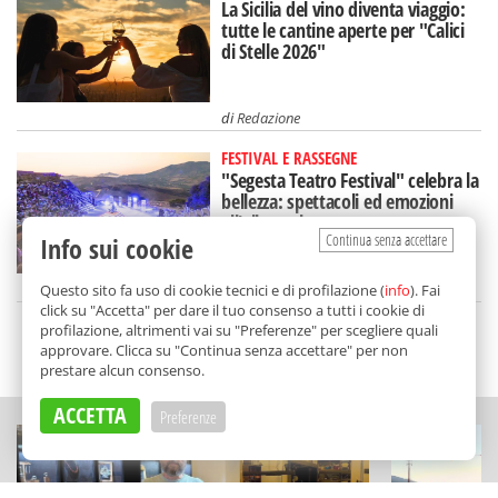
La Sicilia del vino diventa viaggio:
tutte le cantine aperte per "Calici
di Stelle 2026"
di
Redazione
FESTIVAL E RASSEGNE
"Segesta Teatro Festival" celebra la
bellezza: spettacoli ed emozioni
all'alba e al tramonto
Continua senza accettare
Info sui cookie
di
Redazione
Questo sito fa uso di cookie tecnici e di profilazione (
info
). Fai
click su "Accetta" per dare il tuo consenso a tutti i cookie di
profilazione, altrimenti vai su "Preferenze" per scegliere quali
approvare. Clicca su "Continua senza accettare" per non
SCELTO DA BALARM
prestare alcun consenso.
ACCETTA
Preferenze