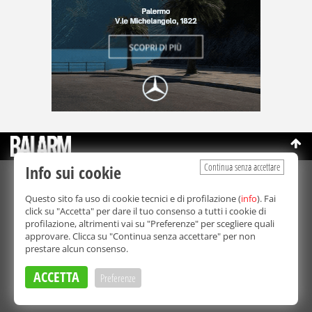
Continua senza accettare
Info sui cookie
©Copyright 2003-2026
Bmedia Srl
- P.IVA 07064240828
Questo sito fa uso di cookie tecnici e di profilazione (
info
). Fai
La riproduzione totale o parziale di tutti i contenuti, in qualunque
click su "Accetta" per dare il tuo consenso a tutti i cookie di
forma, su qualsiasi supporto è proibita.
profilazione, altrimenti vai su "Preferenze" per scegliere quali
Balarm.it è una testata giornalistica registrata. Autorizzazione del
approvare. Clicca su "Continua senza accettare" per non
Tribunale di Palermo n° 32 del 21/10/2003
prestare alcun consenso.
Direttore responsabile:
Fabio Ricotta
Privacy e Cookie Policy
ACCETTA
Preferenze