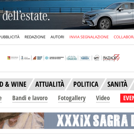
PUBBLICITÀ
REDAZIONE
AUTORI
INVIA SEGNALAZIONE
COLLABOR
D & WINE
ATTUALITÀ
POLITICA
SANITÀ
e
Bandi e lavoro
Fotogallery
Video
EVEN