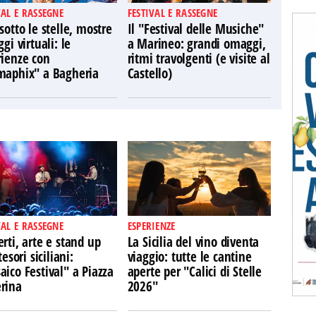
VAL E RASSEGNE
FESTIVAL E RASSEGNE
sotto le stelle, mostre
Il "Festival delle Musiche"
ggi virtuali: le
a Marineo: grandi omaggi,
rienze con
ritmi travolgenti (e visite al
maphix" a Bagheria
Castello)
VAL E RASSEGNE
ESPERIENZE
rti, arte e stand up
La Sicilia del vino diventa
tesori siciliani:
viaggio: tutte le cantine
ico Festival" a Piazza
aperte per "Calici di Stelle
rina
2026"