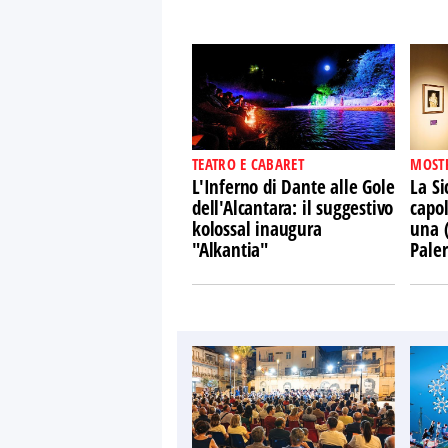
TEATRO E CABARET
MOST
L'Inferno di Dante alle Gole
La Si
dell'Alcantara: il suggestivo
capol
kolossal inaugura
una 
"Alkantia"
Pale