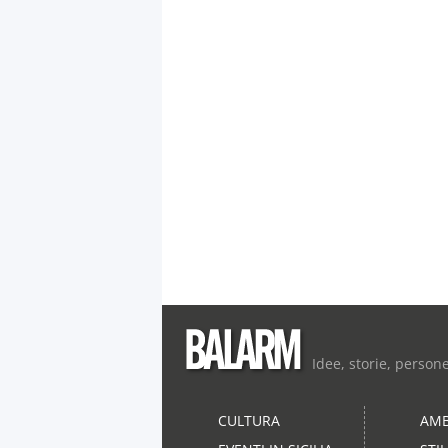
Idee, storie, person
CULTURA
AMB