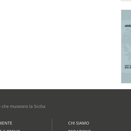
e che muovono la Sicilia
IENTE
CHI SIAMO