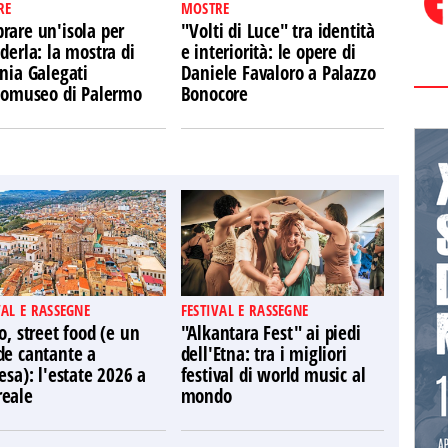
RE
MOSTRE
rare un'isola per
"Volti di Luce" tra identità
derla: la mostra di
e interiorità: le opere di
nia Galegati
Daniele Favaloro a Palazzo
Ecomuseo di Palermo
Bonocore
VAL E RASSEGNE
FESTIVAL E RASSEGNE
o, street food (e un
"Alkantara Fest" ai piedi
de cantante a
dell'Etna: tra i migliori
esa): l'estate 2026 a
festival di world music al
eale
mondo