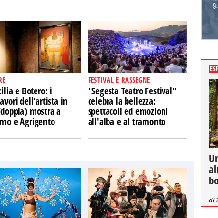
ES
RE
FESTIVAL E RASSEGNE
cilia e Botero: i
"Segesta Teatro Festival"
avori dell'artista in
celebra la bellezza:
(doppia) mostra a
spettacoli ed emozioni
rmo e Agrigento
all'alba e al tramonto
Un
al
bo
di