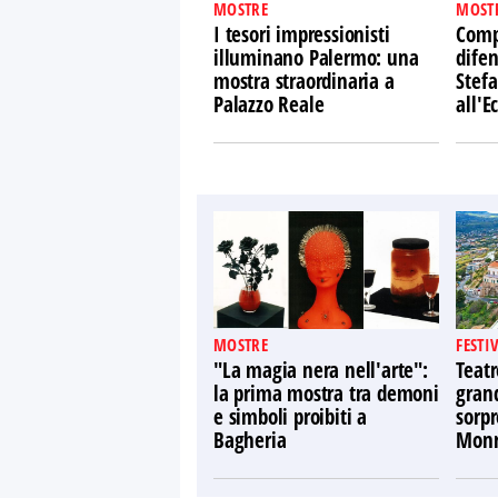
MOSTRE
MOST
I tesori impressionisti
Comp
illuminano Palermo: una
difen
mostra straordinaria a
Stefa
Palazzo Reale
all'
MOSTRE
FESTI
"La magia nera nell'arte":
Teatr
la prima mostra tra demoni
gran
e simboli proibiti a
sorpr
Bagheria
Monr