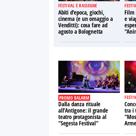
FESTIVAL E RASSEGNE
FESTI
Abiti d’epoca, giochi,
Film 
cinema (e un omaggio a
e via
Venditti): cosa fare ad
espe
agosto a Bolognetta
"Ani
FESTI
PROMO BALARM
Dalla danza rituale
Conce
all’Antigone: il grande
tra i 
teatro protagonista al
"Mosa
"Segesta Festival"
Arme