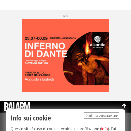
Adv
Continua senza accettare
Info sui cookie
©Copyright 2003-2026
Bmedia Srl
- P.IVA 07064240828
Questo sito fa uso di cookie tecnici e di profilazione (
info
). Fai