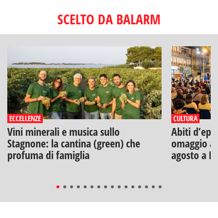
SCELTO DA BALARM
ECCELLENZE
CULTURA
Vini minerali e musica sullo
Abiti d’epo
Stagnone: la cantina (green) che
omaggio a V
profuma di famiglia
agosto a B