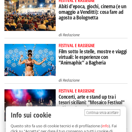
FESTIVAL E RASSEGNE
Abiti d’epoca, giochi, cinema (e un
omaggio a Venditti): cosa fare ad
agosto a Bolognetta
di
Redazione
FESTIVAL E RASSEGNE
Film sotto le stelle, mostre e viaggi
virtuali: le esperienze con
"Animaphix" a Bagheria
di
Redazione
FESTIVAL E RASSEGNE
Concerti, arte e stand up tra i
tesori siciliani: "Mosaico Festival"
a Piazza Armerina
Continua senza accettare
Info sui cookie
di
Redazione
Questo sito fa uso di cookie tecnici e di profilazione (
info
). Fai
click su "Accetta" per dare il tuo consenso a tutti i cookie di