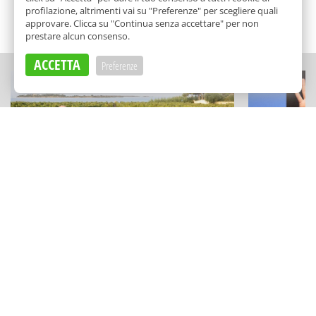
profilazione, altrimenti vai su "Preferenze" per scegliere quali
approvare. Clicca su "Continua senza accettare" per non
SCELTO DA BALARM
prestare alcun consenso.
ACCETTA
Preferenze
ECCELLENZE
TEATRO E CABA
Vini minerali e musica sullo
Roberto Lip
Stagnone: la cantina (green) che
Golfo e a Po
profuma di famiglia
spettacolo"