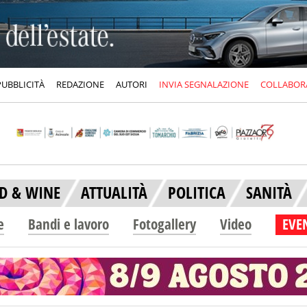
PUBBLICITÀ
REDAZIONE
AUTORI
INVIA SEGNALAZIONE
COLLABOR
D & WINE
ATTUALITÀ
POLITICA
SANITÀ
e
Bandi e lavoro
Fotogallery
Video
EVEN