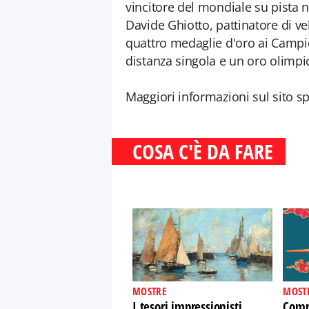
vincitore del mondiale su pista 
Davide Ghiotto, pattinatore di ve
quattro medaglie d'oro ai Campio
distanza singola e un oro olimpic
Maggiori informazioni sul sito s
COSA C'È DA FARE
MOSTRE
MOST
I tesori impressionisti
Comp