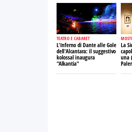
TEATRO E CABARET
MOST
L'Inferno di Dante alle Gole
La Si
dell'Alcantara: il suggestivo
capol
kolossal inaugura
una 
"Alkantia"
Pale