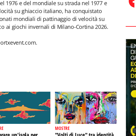
nel 1976 e del mondiale su strada nel 1977 e
locità su ghiaccio italiano, ha conquistato
nati mondiali di pattinaggio di velocità su
o ai giochi invernali di Milano-Cortina 2026.
portxevent.com.
RE
MOSTRE
rare un'isola per
"Volti di Luce" tra identità