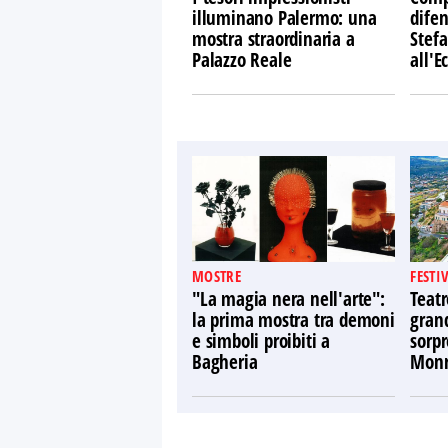
illuminano Palermo: una
difen
mostra straordinaria a
Stefa
Palazzo Reale
all'
MOSTRE
FESTI
"La magia nera nell'arte":
Teatr
la prima mostra tra demoni
gran
e simboli proibiti a
sorpr
Bagheria
Monr