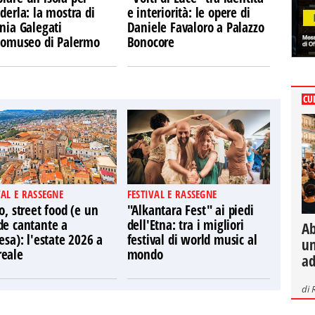
derla: la mostra di
e interiorità: le opere di
nia Galegati
Daniele Favaloro a Palazzo
Ecomuseo di Palermo
Bonocore
CU
VAL E RASSEGNE
FESTIVAL E RASSEGNE
o, street food (e un
"Alkantara Fest" ai piedi
de cantante a
dell'Etna: tra i migliori
Ab
esa): l'estate 2026 a
festival di world music al
un
eale
mondo
ad
di