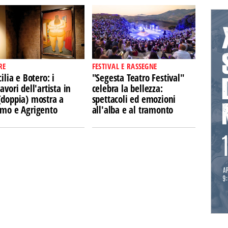
RE
FESTIVAL E RASSEGNE
cilia e Botero: i
"Segesta Teatro Festival"
avori dell'artista in
celebra la bellezza:
(doppia) mostra a
spettacoli ed emozioni
rmo e Agrigento
all'alba e al tramonto