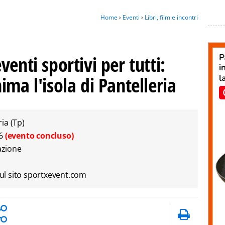
Home
›
Eventi
›
Libri, film e incontri
enti sportivi per tutti:
ima l'isola di Pantelleria
ria (Tp)
26
(evento concluso)
azione
l sito sportxevent.com