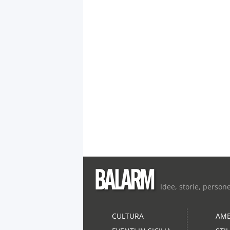
Idee, storie, person
CULTURA
AMB