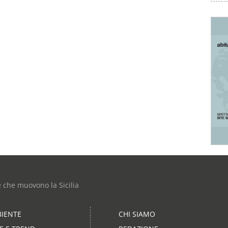
e che muovono la Sicilia
IENTE
CHI SIAMO