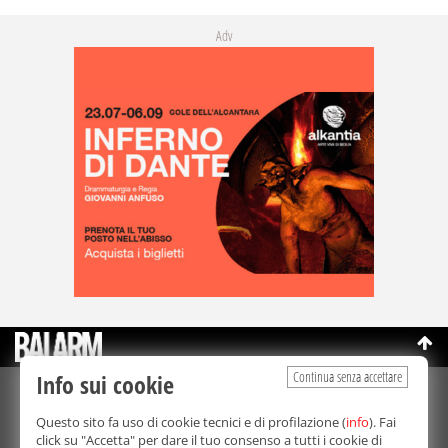
Adv
Continua senza accettare
Info sui cookie
©Copyright 2003-2026
Bmedia Srl
- P.IVA 07064240828
Questo sito fa uso di cookie tecnici e di profilazione (
info
). Fai
La riproduzione totale o parziale di tutti i contenuti, in qualunque
click su "Accetta" per dare il tuo consenso a tutti i cookie di
forma, su qualsiasi supporto è proibita.