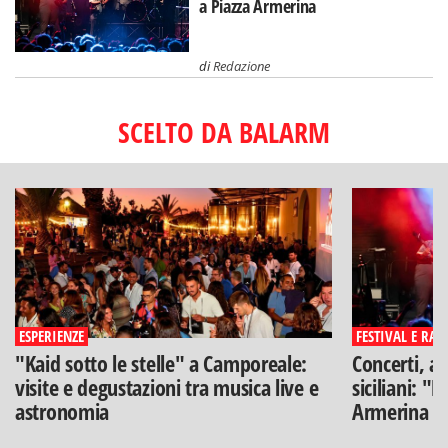
a Piazza Armerina
di
Redazione
SCELTO DA BALARM
ESPERIENZE
FESTIVAL E RAS
"Kaid sotto le stelle" a Camporeale:
Concerti, ar
visite e degustazioni tra musica live e
siciliani: "
astronomia
Armerina