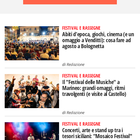
FESTIVAL E RASSEGNE
Abiti d’epoca, giochi, cinema (e un
omaggio a Venditti): cosa fare ad
agosto a Bolognetta
di
Redazione
FESTIVAL E RASSEGNE
Il "Festival delle Musiche" a
Marineo: grandi omaggi, ritmi
travolgenti (e visite al Castello)
di
Redazione
FESTIVAL E RASSEGNE
Concerti, arte e stand up tra i
tesori siciliani: "Mosaico Festival"