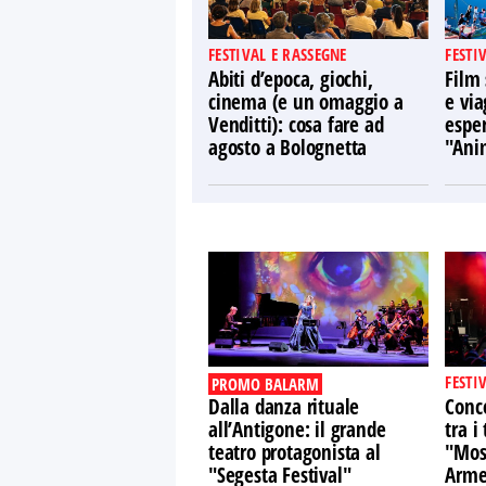
FESTIVAL E RASSEGNE
FESTI
Abiti d’epoca, giochi,
Film 
cinema (e un omaggio a
e via
Venditti): cosa fare ad
espe
agosto a Bolognetta
"Ani
FESTI
PROMO BALARM
Dalla danza rituale
Conce
all’Antigone: il grande
tra i 
teatro protagonista al
"Mosa
"Segesta Festival"
Arme