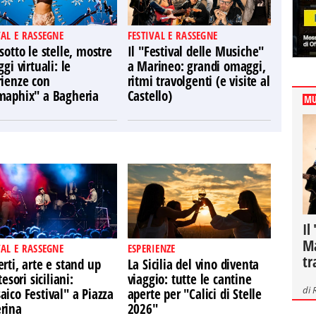
VAL E RASSEGNE
FESTIVAL E RASSEGNE
sotto le stelle, mostre
Il "Festival delle Musiche"
ggi virtuali: le
a Marineo: grandi omaggi,
rienze con
ritmi travolgenti (e visite al
maphix" a Bagheria
Castello)
MU
Il
Ma
VAL E RASSEGNE
ESPERIENZE
tr
rti, arte e stand up
La Sicilia del vino diventa
tesori siciliani:
viaggio: tutte le cantine
di
ico Festival" a Piazza
aperte per "Calici di Stelle
rina
2026"