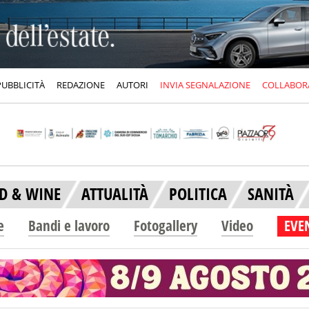
PUBBLICITÀ
REDAZIONE
AUTORI
INVIA SEGNALAZIONE
COLLABOR
D & WINE
ATTUALITÀ
POLITICA
SANITÀ
e
Bandi e lavoro
Fotogallery
Video
EVEN