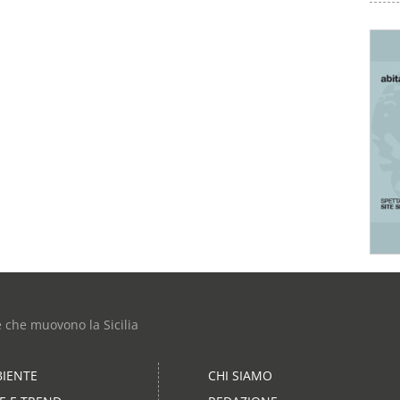
e che muovono la Sicilia
IENTE
CHI SIAMO