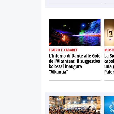
TEATRO E CABARET
MOST
L'Inferno di Dante alle Gole
La Si
dell'Alcantara: il suggestivo
capol
kolossal inaugura
una 
"Alkantia"
Pale