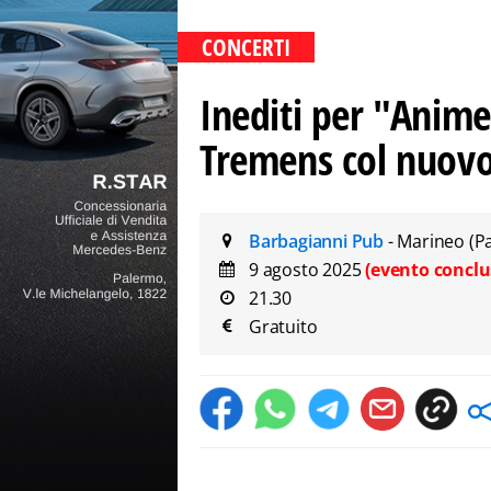
CONCERTI
Inediti per "Anime
Tremens col nuovo
Barbagianni Pub
- Marineo (P
9 agosto 2025
(evento conclu
21.30
Gratuito