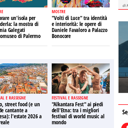
di
RE
MOSTRE
rare un'isola per
"Volti di Luce" tra identità
derla: la mostra di
e interiorità: le opere di
nia Galegati
Daniele Favaloro a Palazzo
Ecomuseo di Palermo
Bonocore
VAL E RASSEGNE
FESTIVAL E RASSEGNE
o, street food (e un
"Alkantara Fest" ai piedi
de cantante a
dell'Etna: tra i migliori
Se
esa): l'estate 2026 a
festival di world music al
eale
mondo