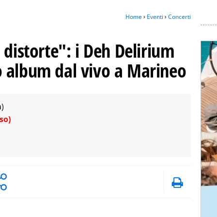
Home
›
Eventi
›
Concerti
 distorte": i Deh Delirium
 album dal vivo a Marineo
a)
so)