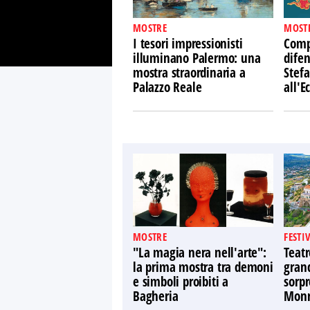
MOSTRE
MOST
I tesori impressionisti
Comp
illuminano Palermo: una
difen
mostra straordinaria a
Stefa
Palazzo Reale
all'
MOSTRE
FESTI
"La magia nera nell'arte":
Teatr
la prima mostra tra demoni
gran
e simboli proibiti a
sorpr
Bagheria
Monr