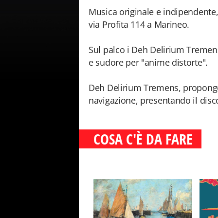
Musica originale e indipendente,
via Profita 114 a Marineo.
Sul palco i Deh Delirium Tremens,
e sudore per "anime distorte".
Deh Delirium Tremens, propongon
navigazione, presentando il disc
COSA C'È DA FARE