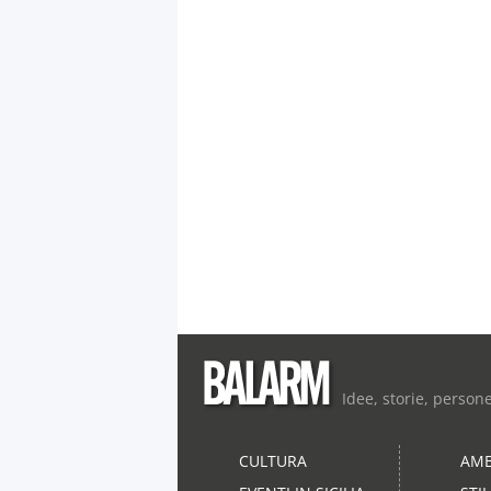
Idee, storie, person
CULTURA
AMB