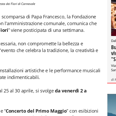
esta dei Fiori di Carnevale
ella scomparsa di Papa Francesco, la Fondazione
con l’amministrazione comunale, comunica che
iori
” viene posticipata di una settimana.
Dal
essaria, non compromette la bellezza e
Bu
evento che celebra la tradizione, la creatività e
vi
"S
Via
e installazioni artistiche e le performance musicali
San
ate indimenticabili.
di
l 25 al 30 aprile, si svolge
da venerdì 2 a
e “
Concerto del Primo Maggio
” con esibizioni