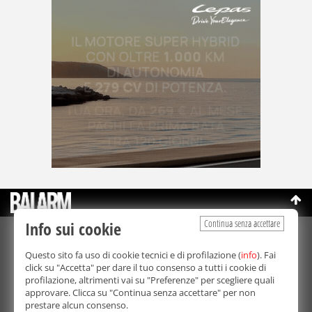
Continua senza accettare
Info sui cookie
©Copyright 2003-2026
Bmedia Srl
- P.IVA 07064240828
Questo sito fa uso di cookie tecnici e di profilazione (
info
). Fai
La riproduzione totale o parziale di tutti i contenuti, in qualunque
click su "Accetta" per dare il tuo consenso a tutti i cookie di
forma, su qualsiasi supporto è proibita.
profilazione, altrimenti vai su "Preferenze" per scegliere quali
Balarm.it è una testata giornalistica registrata. Autorizzazione del
approvare. Clicca su "Continua senza accettare" per non
Tribunale di Palermo n° 32 del 21/10/2003
prestare alcun consenso.
Direttore responsabile:
Fabio Ricotta