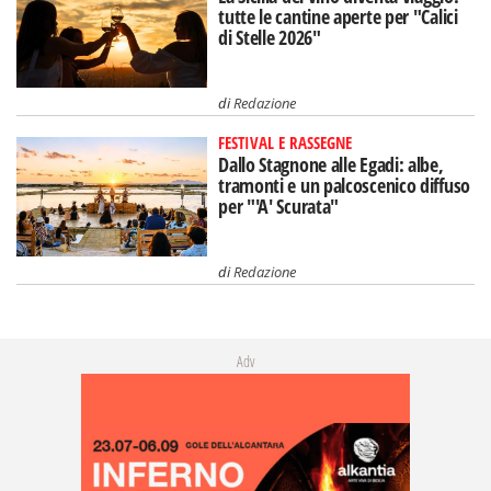
tutte le cantine aperte per "Calici
di Stelle 2026"
di
Redazione
FESTIVAL E RASSEGNE
Dallo Stagnone alle Egadi: albe,
tramonti e un palcoscenico diffuso
per "'A' Scurata"
di
Redazione
Adv