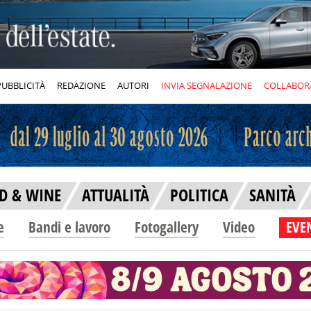
PUBBLICITÀ
REDAZIONE
AUTORI
INVIA SEGNALAZIONE
COLLABOR
D & WINE
ATTUALITÀ
POLITICA
SANITÀ
e
Bandi e lavoro
Fotogallery
Video
EVEN