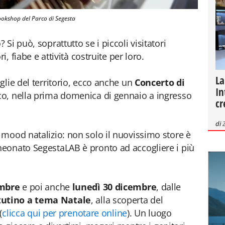
ookshop del Parco di Segesta
Si può, soprattutto se i piccoli visitatori
i, fiabe e attività costruite per loro.
La
lie del territorio, ecco anche un
Concerto di
In
o, nella prima domenica di gennaio a ingresso
cr
di
 mood natalizio: non solo il nuovissimo store è
eonato SegestaLAB è pronto ad accogliere i più
embre
e poi anche
lunedì 30 dicembre
, dalle
utino a tema Natale
, alla scoperta del
(
clicca qui per prenotare online
). Un luogo