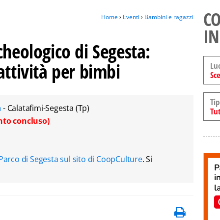
CO
Home
›
Eventi
›
Bambini e ragazzi
IN
cheologico di Segesta:
attività per bimbi
Lu
Sce
Tip
a
- Calatafimi-Segesta (Tp)
Tut
nto concluso)
Parco di Segesta sul sito di CoopCulture
. Si