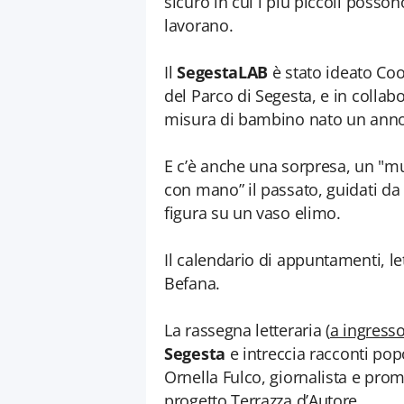
sicuro in cui i più piccoli posson
lavorano.
Il
SegestaLAB
è stato ideato Co
del Parco di Segesta, e in collab
misura di bambino nato un anno
E c’è anche una sorpresa, un "mu
con mano” il passato, guidati da 
figura su un vaso elimo.
Il calendario di appuntamenti, let
Befana.
La rassegna letteraria (
a ingresso
Segesta
e intreccia racconti popo
Ornella Fulco, giornalista e promot
progetto Terrazza d’Autore.