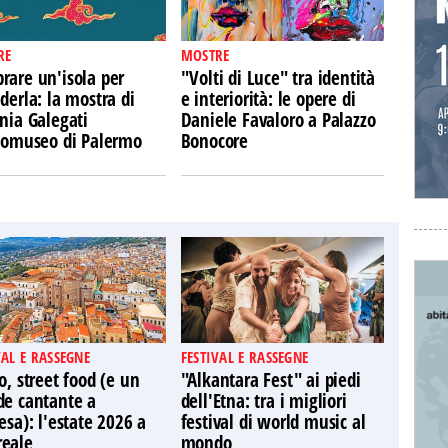
RE
MOSTRE
rare un'isola per
"Volti di Luce" tra identità
derla: la mostra di
e interiorità: le opere di
nia Galegati
Daniele Favaloro a Palazzo
Ecomuseo di Palermo
Bonocore
VAL E RASSEGNE
FESTIVAL E RASSEGNE
o, street food (e un
"Alkantara Fest" ai piedi
de cantante a
dell'Etna: tra i migliori
esa): l'estate 2026 a
festival di world music al
eale
mondo