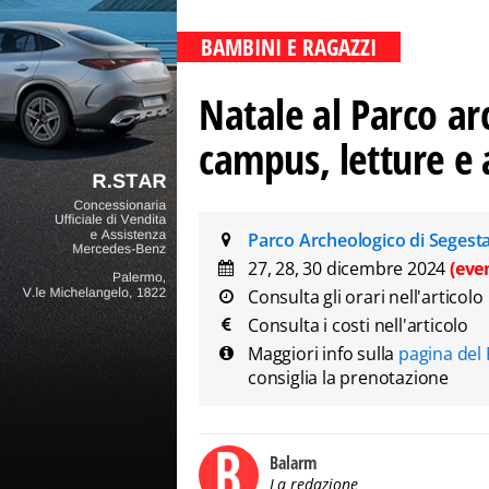
BAMBINI E RAGAZZI
Natale al Parco ar
campus, letture e 
Parco Archeologico di Segest
27, 28, 30 dicembre 2024
(eve
Consulta gli orari nell'articolo
Consulta i costi nell'articolo
Maggiori info sulla
pagina del 
consiglia la prenotazione
Balarm
La redazione