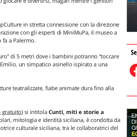
o giocare e divertirsi, magari mentre i genitori
opCulture in stretta connessione con la direzione
orazione con gli esperti di MiniMuPa, il museo a
 fa a Palermo.
Se
ro" di 5 metri dove i bambini potranno “toccare
Emilio, un simpatico asinello ispirato a una
ture teatralizzate, fiabe animate dura fino alla
 gratuito
) si intitola
Cunti, miti e storie a
lari, mitologia e identità siciliana, è condotta da
rice culturale siciliana, tra le collaboratrici del