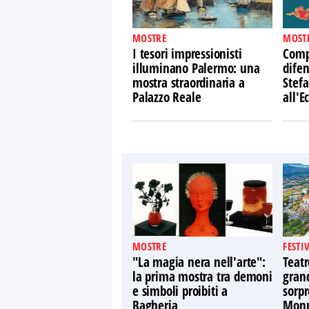
MOSTRE
MOST
I tesori impressionisti
Comp
illuminano Palermo: una
difen
mostra straordinaria a
Stefa
Palazzo Reale
all'
MOSTRE
FESTI
"La magia nera nell'arte":
Teatr
la prima mostra tra demoni
gran
e simboli proibiti a
sorpr
Bagheria
Monr