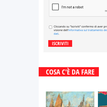
Cliccando su "Iscriviti" confermo di aver p
visione dell'
informativa sul trattamento de
dati
.
COSA C'È DA FARE