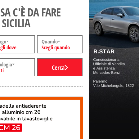
SA C'È DA FARE
 SICILIA
ogo
Quando
gli dove
Scegli quando
ologia
Cerca
ti