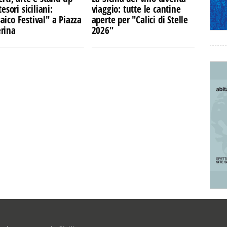
tesori siciliani:
viaggio: tutte le cantine
ico Festival" a Piazza
aperte per "Calici di Stelle
rina
2026"