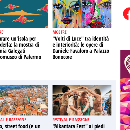
RE
MOSTRE
rare un'isola per
"Volti di Luce" tra identità
derla: la mostra di
e interiorità: le opere di
nia Galegati
Daniele Favaloro a Palazzo
Ecomuseo di Palermo
Bonocore
VAL E RASSEGNE
FESTIVAL E RASSEGNE
o, street food (e un
"Alkantara Fest" ai piedi