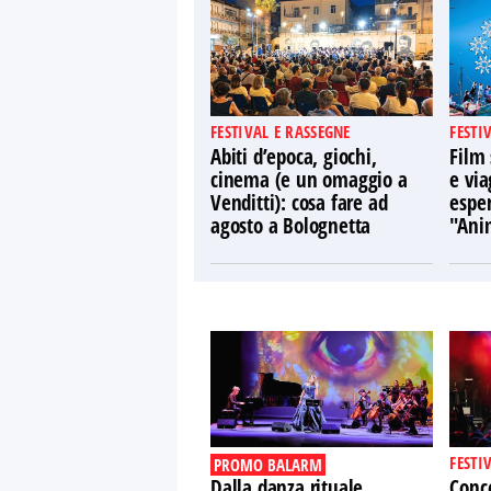
FESTIVAL E RASSEGNE
FESTI
Abiti d’epoca, giochi,
Film 
cinema (e un omaggio a
e via
Venditti): cosa fare ad
espe
agosto a Bolognetta
"Ani
FESTI
PROMO BALARM
Dalla danza rituale
Conce