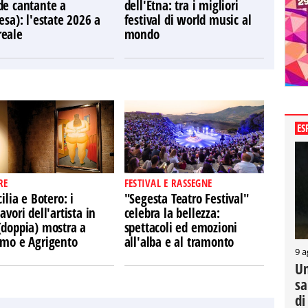
de cantante a
dell'Etna: tra i migliori
esa): l'estate 2026 a
festival di world music al
eale
mondo
ES
RE
FESTIVAL E RASSEGNE
cilia e Botero: i
"Segesta Teatro Festival"
avori dell'artista in
celebra la bellezza:
(doppia) mostra a
spettacoli ed emozioni
rmo e Agrigento
all'alba e al tramonto
9 a
Un
sa
di