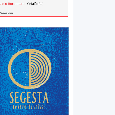
stello Bordonaro
- Cefalù (Pa)
Redazione