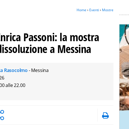
Home
›
Eventi
›
Mostre
Enrica Passoni: la mostra
dissoluzione a Messina
uta Rasocolmo
- Messina
26
.00 alle 22.00