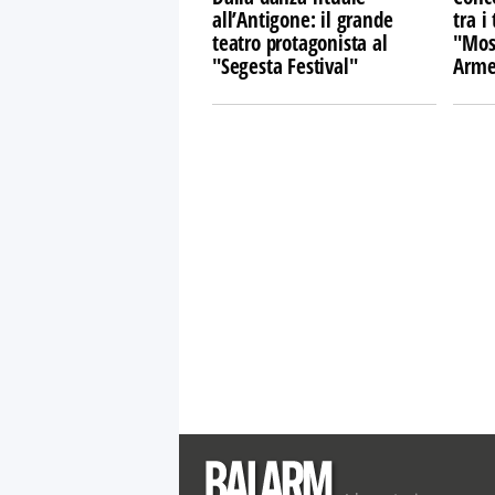
all’Antigone: il grande
tra i 
teatro protagonista al
"Mosa
"Segesta Festival"
Arme