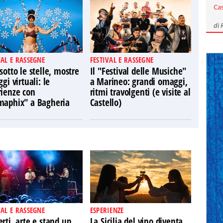
Ca
di
VAL E RASSEGNE
FESTIVAL E RASSEGNE
sotto le stelle, mostre
Il "Festival delle Musiche"
ggi virtuali: le
a Marineo: grandi omaggi,
rienze con
ritmi travolgenti (e visite al
maphix" a Bagheria
Castello)
VAL E RASSEGNE
ESPERIENZE
rti, arte e stand up
La Sicilia del vino diventa