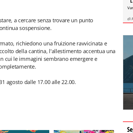
"L
Var
di
tare, a cercare senza trovare un punto
 continua sospensione.
ormato, richiedono una fruizione ravvicinata e
accolto della cantina, l'allestimento accentua una
 in cui le immagini sembrano emergere e
i completamente.
 31 agosto dalle 17.00 alle 22.00.
Se