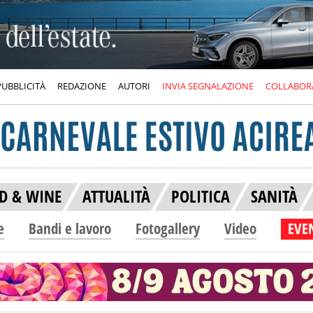
PUBBLICITÀ
REDAZIONE
AUTORI
INVIA SEGNALAZIONE
COLLABOR
D & WINE
ATTUALITÀ
POLITICA
SANITÀ
e
Bandi e lavoro
Fotogallery
Video
EVEN