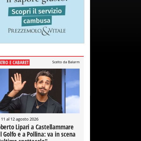
ATRO E CABARET
Scelto da Balarm
 11 al 12 agosto 2026
berto Lipari a Castellammare
l Golfo e a Pollina: va in scena