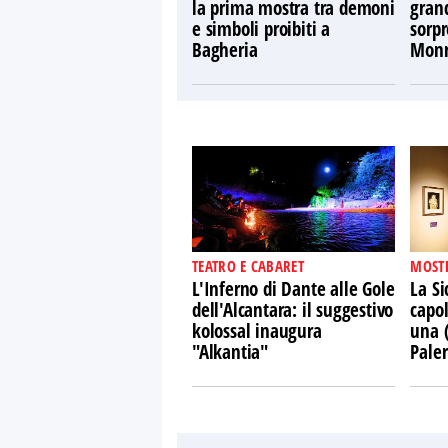
la prima mostra tra demoni
gran
e simboli proibiti a
sorpr
Bagheria
Monr
TEATRO E CABARET
MOST
L'Inferno di Dante alle Gole
La Si
dell'Alcantara: il suggestivo
capol
kolossal inaugura
una 
"Alkantia"
Pale