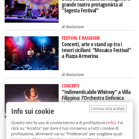
grande teatro protagonista al
"Segesta Festival"
di
Redazione
FESTIVAL E RASSEGNE
Concerti, arte e stand up tra i
tesori siciliani: "Mosaico Festival"
a Piazza Armerina
di
Redazione
CONCERTI
"Indimenticabile Whitney" a Villa
Filippina: l'Orchestra Sinfonica
Siciliana celebra la star
Continua senza accettare
Info sui cookie
di
Redazione
Questo sito fa uso di cookie tecnici e di profilazione (
info
). Fai
click su "Accetta" per dare il tuo consenso a tutti i cookie di
profilazione, altrimenti vai su "Preferenze" per scegliere quali