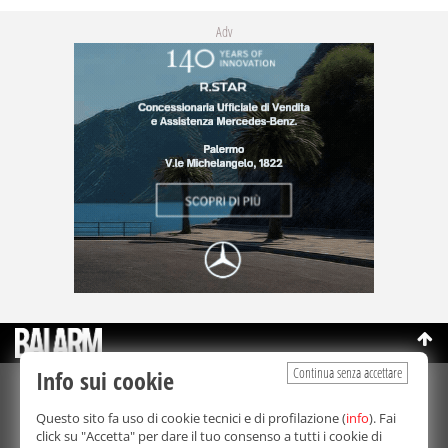
Adv
Continua senza accettare
Info sui cookie
©Copyright 2003-2026
Bmedia Srl
- P.IVA 07064240828
Questo sito fa uso di cookie tecnici e di profilazione (
info
). Fai
La riproduzione totale o parziale di tutti i contenuti, in qualunque
click su "Accetta" per dare il tuo consenso a tutti i cookie di
forma, su qualsiasi supporto è proibita.