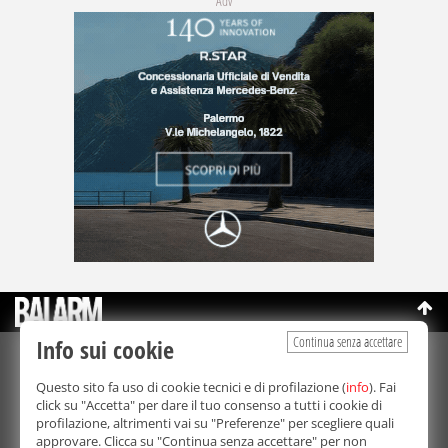
Adv
Continua senza accettare
Info sui cookie
©Copyright 2003-2026
Bmedia Srl
- P.IVA 07064240828
Questo sito fa uso di cookie tecnici e di profilazione (
info
). Fai
La riproduzione totale o parziale di tutti i contenuti, in qualunque
click su "Accetta" per dare il tuo consenso a tutti i cookie di
forma, su qualsiasi supporto è proibita.
profilazione, altrimenti vai su "Preferenze" per scegliere quali
Balarm.it è una testata giornalistica registrata. Autorizzazione del
approvare. Clicca su "Continua senza accettare" per non
Tribunale di Palermo n° 32 del 21/10/2003