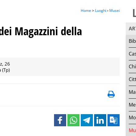
Home
>
Luoghi
›
Musei
ei Magazzini della
AR
Bib
Cas
z, 26
Ch
 (Tp)
Cit
Mar
Mer
Mo
Mu