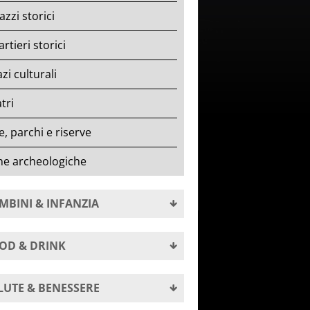
azzi storici
rtieri storici
zi culturali
tri
le, parchi e riserve
ne archeologiche
MBINI & INFANZIA
OD & DRINK
LUTE & BENESSERE