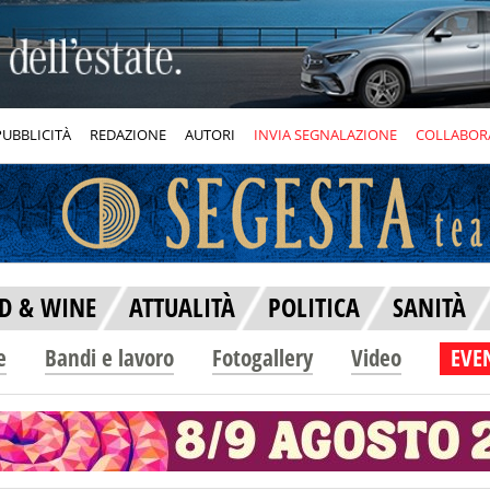
PUBBLICITÀ
REDAZIONE
AUTORI
INVIA SEGNALAZIONE
COLLABOR
D & WINE
ATTUALITÀ
POLITICA
SANITÀ
e
Bandi e lavoro
Fotogallery
Video
EVEN