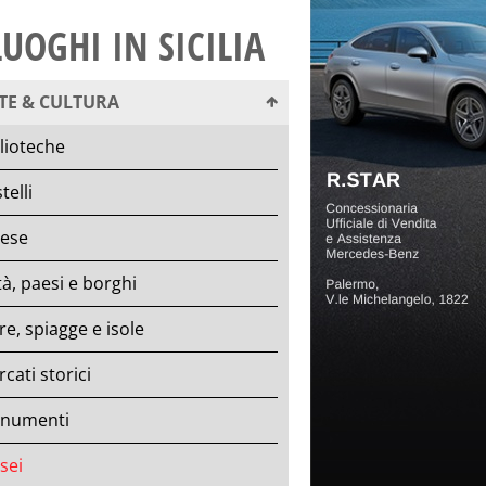
LUOGHI IN SICILIA
TE & CULTURA
lioteche
telli
iese
tà, paesi e borghi
e, spiagge e isole
cati storici
numenti
sei