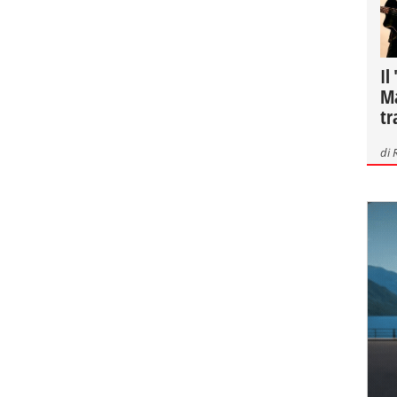
Il
Ma
tr
di