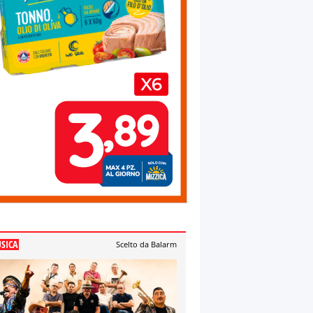
SICA
Scelto da Balarm