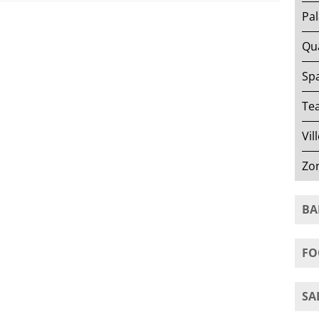
Pal
Qua
Spa
Tea
Vil
Zo
BA
FO
SA