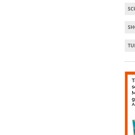
SC
SH
TU