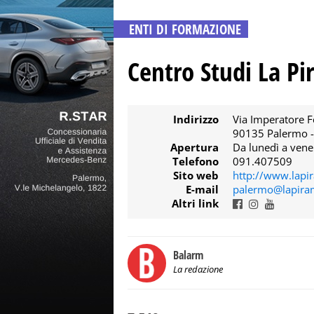
ENTI DI FORMAZIONE
Centro Studi La P
Indirizzo
Via Imperatore F
90135 Palermo 
Apertura
Da lunedì a vene
Telefono
091.407509
Sito web
http://www.lapi
E-mail
palermo@lapira
Altri link
Balarm
La redazione