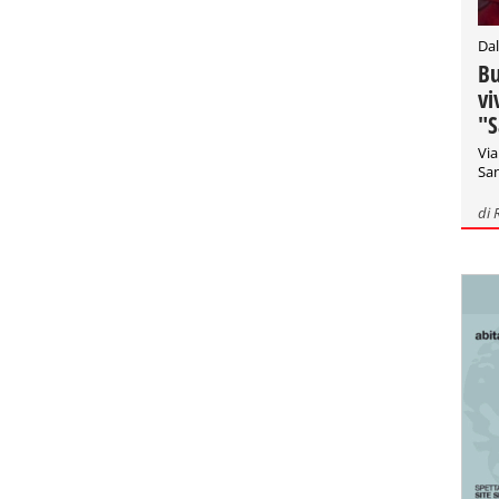
Dal
Bu
vi
"S
Via
San
di