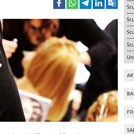
Scu
Scu
Scu
Scu
Uni
AR
BA
FO
SA