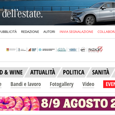
PUBBLICITÀ
REDAZIONE
AUTORI
INVIA SEGNALAZIONE
COLLABOR
D & WINE
ATTUALITÀ
POLITICA
SANITÀ
e
Bandi e lavoro
Fotogallery
Video
EVEN