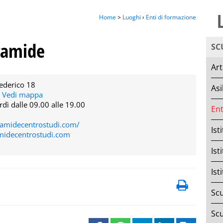
Home
>
Luoghi
›
Enti di formazione
iramide
SC
Art
ederico 18
Asi
-
Vedi mappa
rdì dalle 09.00 alle 19.00
Ent
ramidecentrostudi.com/
Ist
midecentrostudi.com
Ist
Ist
Scu
Scu