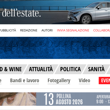
PUBBLICITÀ
REDAZIONE
AUTORI
INVIA SEGNALAZIONE
COLLABOR
D & WINE
ATTUALITÀ
POLITICA
SANITÀ
e
Bandi e lavoro
Fotogallery
Video
EVEN