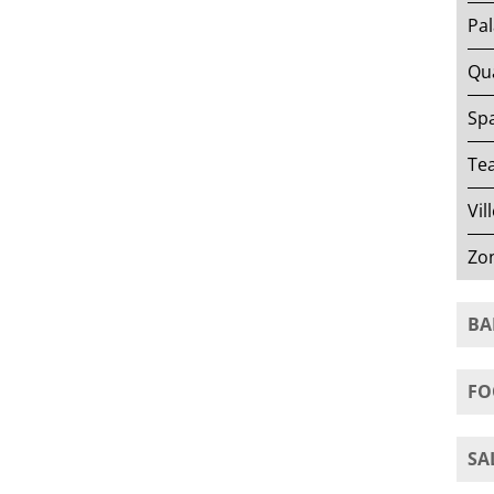
Pal
Qua
Spa
Tea
Vil
Zo
BA
FO
SA