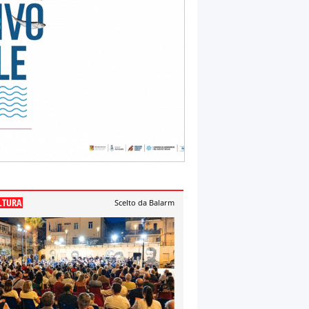
LTURA
Scelto da Balarm