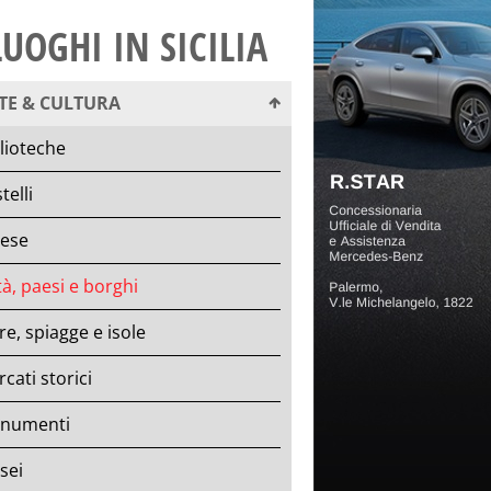
LUOGHI IN SICILIA
TE & CULTURA
lioteche
telli
iese
tà, paesi e borghi
e, spiagge e isole
cati storici
numenti
sei