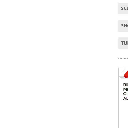
SC
SH
TU