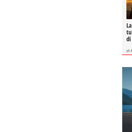
La
tu
di
di