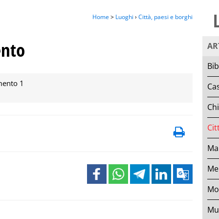
Home
>
Luoghi
›
Città, paesi e borghi
ento
AR
Bib
mento 1
Cas
Ch
Cit
Mar
Mer
Mo
Mu