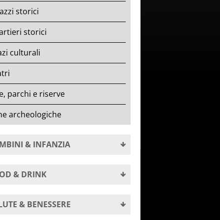
azzi storici
rtieri storici
zi culturali
tri
le, parchi e riserve
ne archeologiche
MBINI & INFANZIA
OD & DRINK
LUTE & BENESSERE