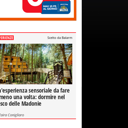
PERIENZE
Scelto da Balarm
'esperienza sensoriale da fare
meno una volta: dormire nel
sco delle Madonie
Zaira Conigliaro