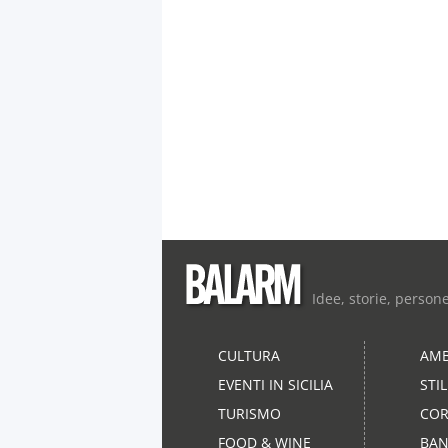
Idee, storie, person
CULTURA
AMB
EVENTI IN SICILIA
STI
TURISMO
COR
FOOD & WINE
BAN