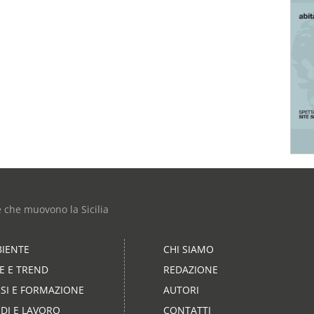
e che muovono la Sicilia
IENTE
CHI SIAMO
LE E TREND
REDAZIONE
SI E FORMAZIONE
AUTORI
DI E LAVORO
CONTATTI