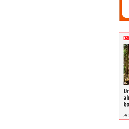
ES
Un
al
bo
di