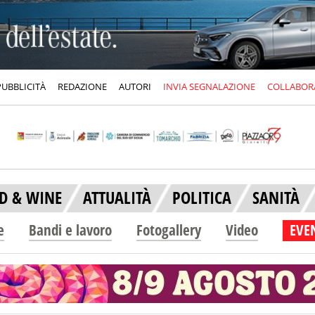
PUBBLICITÀ
REDAZIONE
AUTORI
INVIA SEGNALAZIONE
COLLABOR
D & WINE
ATTUALITÀ
POLITICA
SANITÀ
e
Bandi e lavoro
Fotogallery
Video
EVEN