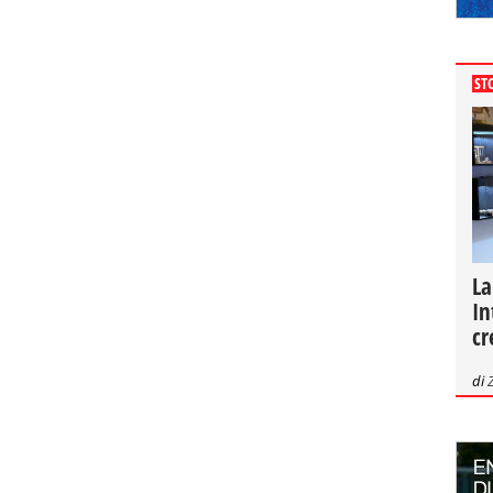
ST
La
In
cr
di