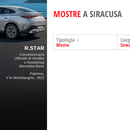
MOSTRE
A SIRACUSA
Tipologia
Luo
Mostre
Sirac