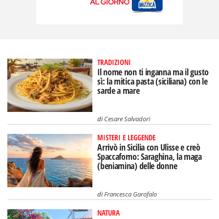
TRADIZIONI
Il nome non ti inganna ma il gusto
sì: la mitica pasta (siciliana) con le
sarde a mare
di
Cesare Salvadori
MISTERI E LEGGENDE
Arrivò in Sicilia con Ulisse e creò
Spaccaforno: Saraghina, la maga
(beniamina) delle donne
di
Francesca Garofalo
NATURA