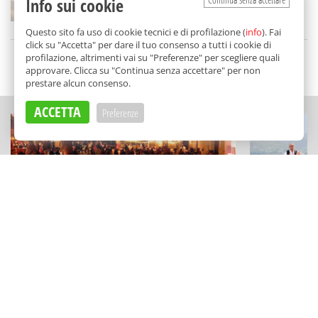
Info sui cookie
di
Federica Dolce
Questo sito fa uso di cookie tecnici e di profilazione (
info
). Fai
click su "Accetta" per dare il tuo consenso a tutti i cookie di
profilazione, altrimenti vai su "Preferenze" per scegliere quali
SCELTO DA BALARM
approvare. Clicca su "Continua senza accettare" per non
prestare alcun consenso.
ACCETTA
Preferenze
ESPERIENZE
SAGRE DI PAESE
"Kaid sotto le stelle" a Camporeale:
Una festa di
visite e degustazioni tra musica live e
sulle Madon
astronomia
a Pollina