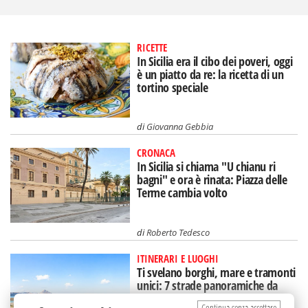
RICETTE
In Sicilia era il cibo dei poveri, oggi
è un piatto da re: la ricetta di un
tortino speciale
di
Giovanna Gebbia
CRONACA
In Sicilia si chiama "U chianu ri
bagni" e ora è rinata: Piazza delle
Terme cambia volto
di
Roberto Tedesco
ITINERARI E LUOGHI
Ti svelano borghi, mare e tramonti
unici: 7 strade panoramiche da
scoprire in Sicilia
Continua senza accettare