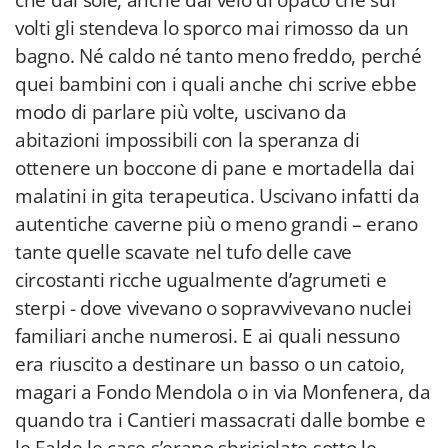
che dal sole, anche dal velo di opaco che sui
volti gli stendeva lo sporco mai rimosso da un
bagno. Né caldo né tanto meno freddo, perché
quei bambini con i quali anche chi scrive ebbe
modo di parlare più volte, uscivano da
abitazioni impossibili con la speranza di
ottenere un boccone di pane e mortadella dai
malatini in gita terapeutica. Uscivano infatti da
autentiche caverne più o meno grandi – erano
tante quelle scavate nel tufo delle cave
circostanti ricche ugualmente d’agrumeti e
sterpi - dove vivevano o sopravvivevano nuclei
familiari anche numerosi. E ai quali nessuno
era riuscito a destinare un basso o un catoio,
magari a Fondo Mendola o in via Monfenera, da
quando tra i Cantieri massacrati dalle bombe e