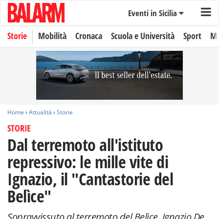
Eventi in Sicilia
Storie
Mobilità
Cronaca
Scuola e Università
Sport
Mo
Home
›
Attualità
›
Storie
STORIE
Dal terremoto all'istituto
repressivo: le mille vite di
Ignazio, il "Cantastorie del
Belìce"
Sopravvissuto al terremoto del Belìce, Ignazio De