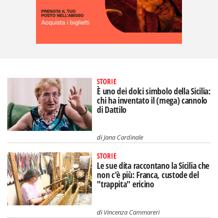
STORIE
È uno dei dolci simbolo della Sicilia:
chi ha inventato il (mega) cannolo
di Dattilo
di
Jana Cardinale
STORIE
Le sue dita raccontano la Sicilia che
non c'è più: Franca, custode del
"trappita" ericino
di
Vincenza Cammareri