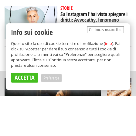
STORIE
Su Instagram l'hai vista spiegare i
diritti: Avvocathy, fenomeno
(siciliano) sui social
Continua senza accettare
Info sui cookie
di
Alice Marchese
Questo sito fa uso di cookie tecnici e di profilazione (
info
). Fai
click su "Accetta" per dare il tuo consenso a tutti i cookie di
profilazione, altrimenti vai su "Preferenze" per scegliere quali
SCELTO DA BALARM
approvare. Clicca su "Continua senza accettare" per non
prestare alcun consenso.
ACCETTA
Preferenze
ESPERIENZE
SAGRE DI PAESE
Un capolavoro disegnato con la
Busiate, ar